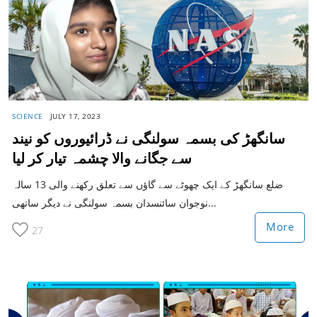
SCIENCE
JULY 17, 2023
سانگھڑ کی بسمہ سولنگی نے ڈرائیوروں کو نیند
سے جگانے والا چشمہ تیار کر لیا
ضلع سانگھڑ کے ایک چھوٹے سے گاؤں سے تعلق رکھنے والی 13 سالہ
نوجوان سائنسدان بسمہ سولنگی نے دیگر ساتھی...
More
27