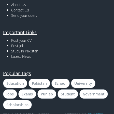
About Us
Contact Us
Send your query
Important Links
Post your CV
Post Job
Study in Pakistan
Latest News
Popular Tags
Education
Pakistan
School
University
Jobs
Exams
Punjab
Student
Government
Scholarships