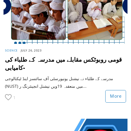
SCIENCE
JULY 26, 2023
قومی روبوٹکس مقابلے میں مدرسہ کے طلباء کی
کامیابی-
مدرسے کے طلباء نے نیشنل یونیورسٹی آف سائنسز اینڈ ٹیکنالوجی
(NUST) میں منعقدہ 19ویں نیشنل انجینئرنگ ر...
More
1