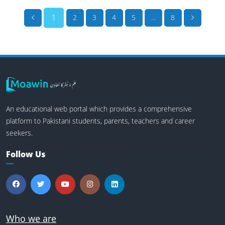
1
2
3
4
5
...
8
An educational web portal which provides a comprehensive
platform to Pakistani students, parents, teachers and career
seekers.
Follow Us
Who we are