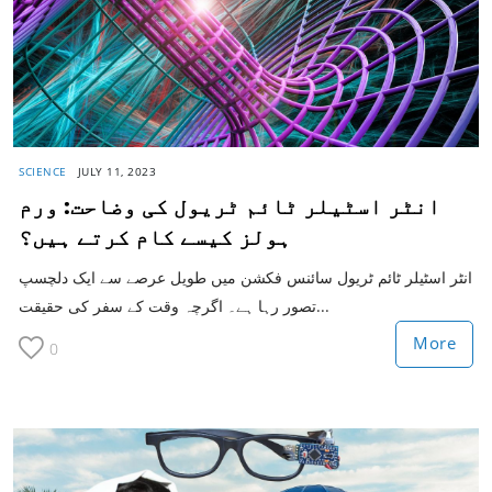
SCIENCE
JULY 11, 2023
انٹر اسٹیلر ٹائم ٹریول کی وضاحت: ورم
ہولز کیسے کام کرتے ہیں؟
انٹر اسٹیلر ٹائم ٹریول سائنس فکشن میں طویل عرصے سے ایک دلچسپ
تصور رہا ہے۔ اگرچہ وقت کے سفر کی حقیقت...
More
0