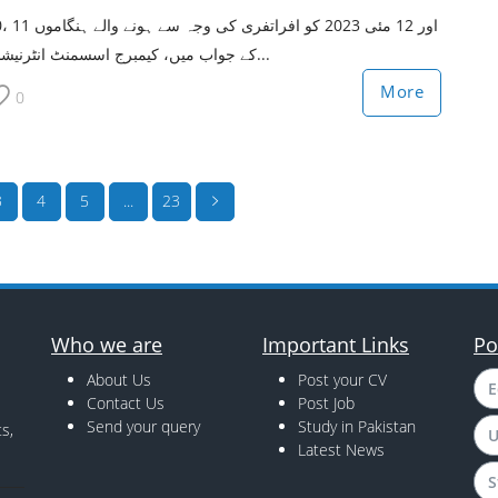
اور 12 مئی 2023 کو افراتفری کی وجہ سے ہونے 
کے جواب میں، کیمبرج اسسمنٹ انٹرنیشنل...
More
0
3
4
5
...
23
Who we are
Important Links
Po
About Us
Post your CV
E
Contact Us
Post Job
Send your query
Study in Pakistan
s,
U
Latest News
S