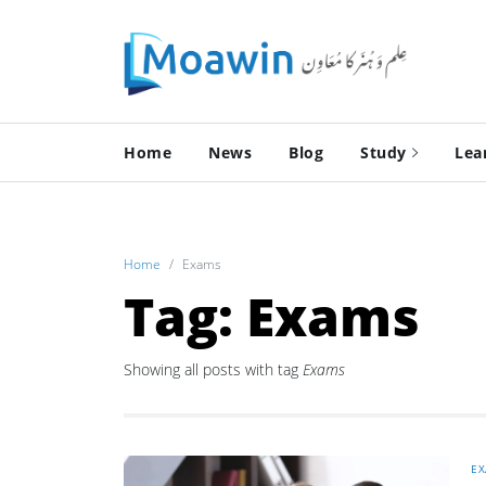
Home
News
Blog
Study
Lea
Home
Exams
Tag: Exams
Showing all posts with tag
Exams
EX