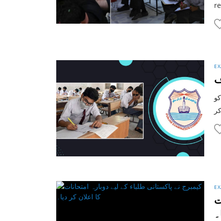
re
EX
ف
کو
EX
ت
۔