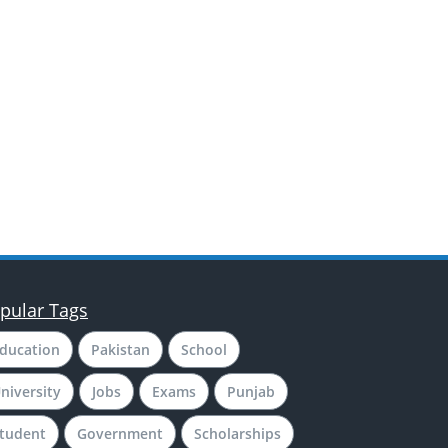
pular Tags
ducation
Pakistan
School
niversity
Jobs
Exams
Punjab
tudent
Government
Scholarships