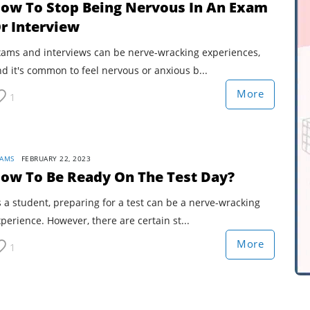
ow To Stop Being Nervous In An Exam
r Interview
xams and interviews can be nerve-wracking experiences,
d it's common to feel nervous or anxious b...
More
1
AMS
FEBRUARY 22, 2023
ow To Be Ready On The Test Day?
 a student, preparing for a test can be a nerve-wracking
perience. However, there are certain st...
More
1