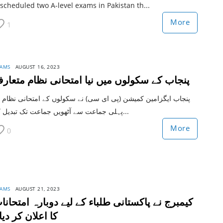
scheduled two A-level exams in Pakistan th...
More
1
AMS
AUGUST 16, 2023
پنجاب کے سکولوں میں نیا امتحانی نظام متعار
پنجاب ایگزامین کمیشن (پی ای سی) نے سکولوں کے امتحانی نظام 
پہلی جماعت سے آٹھویں جماعت تک تبدیل کر...
More
0
AMS
AUGUST 21, 2023
کیمبرج نے پاکستانی طلباء کے لیے دوبارہ امتحانا
کا اعلان کر دیا