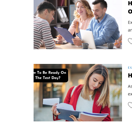
H
O
E
an
EX
H
As
ex