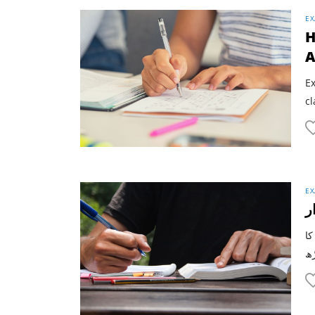
EX
H
A
Ex
cl
EX
ر
کا