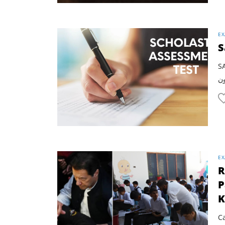
EX
SAT کا مطلب 'Scholastic As
EX
R
P
K
C