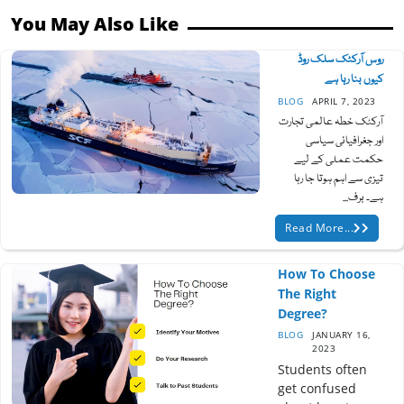
You May Also Like
روس آرکٹک سلک روڈ
کیوں بنا رہا ہے
BLOG
APRIL 7, 2023
آرکٹک خطہ عالمی تجارت
اور جغرافیائی سیاسی
حکمت عملی کے لیے
تیزی سے اہم ہوتا جا رہا
ہے۔ برف...
Read More...
How To Choose
The Right
Degree?
BLOG
JANUARY 16,
2023
Students often
get confused