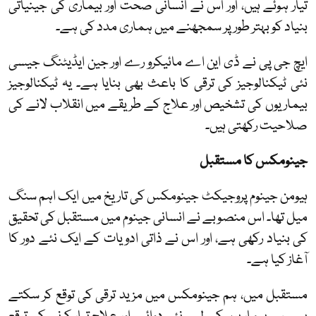
تیار ہوئے ہیں، اور اس نے انسانی صحت اور بیماری کی جینیاتی
بنیاد کو بہتر طور پر سمجھنے میں ہماری مدد کی ہے۔
ایچ جی پی نے ڈی این اے مائیکرو رے اور جین ایڈیٹنگ جیسی
نئی ٹیکنالوجیز کی ترقی کا باعث بھی بنایا ہے۔ یہ ٹیکنالوجیز
بیماریوں کی تشخیص اور علاج کے طریقے میں انقلاب لانے کی
صلاحیت رکھتی ہیں۔
جینومکس کا مستقبل
ہیومن جینوم پروجیکٹ جینومکس کی تاریخ میں ایک اہم سنگ
میل تھا۔ اس منصوبے نے انسانی جینوم میں مستقبل کی تحقیق
کی بنیاد رکھی ہے، اور اس نے ذاتی ادویات کے ایک نئے دور کا
آغاز کیا ہے۔
مستقبل میں، ہم جینومکس میں مزید ترقی کی توقع کر سکتے