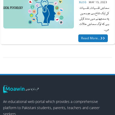
BLOG
MAY 15, 2023
سماجی نفسیات, نفسیات
کی ایک شاخ ہے جو ہمیں
یہ سمجھنے میں مدد کرتی
ہے کہ لوگ سماجی حالات
می...
Read More...
An educational web portal which provides a comprehensive
platform to Pakistani students, parents, teachers and career
seekers.