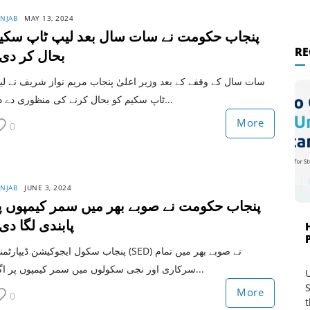
NJAB
MAY 13, 2024
پنجاب حکومت نے سات سال بعد لیپ ٹاپ سکی
RE
بحال کر دی
سات سال کے وقفے کے بعد وزیر اعلیٰ پنجاب مریم نواز شریف نے ل
ٹاپ سکیم کو بحال کرنے کی منظوری دے دی...
More
0
NJAB
JUNE 3, 2024
پنجاب حکومت نے صوبے بھر میں سمر کیمپوں پ
پابندی لگا دی
پنجاب سکول ایجوکیشن ڈیپارٹمنٹ (SED) نے صوبے بھر میں 
سرکاری اور نجی سکولوں میں سمر کیمپوں پر اگل...
U
S
More
0