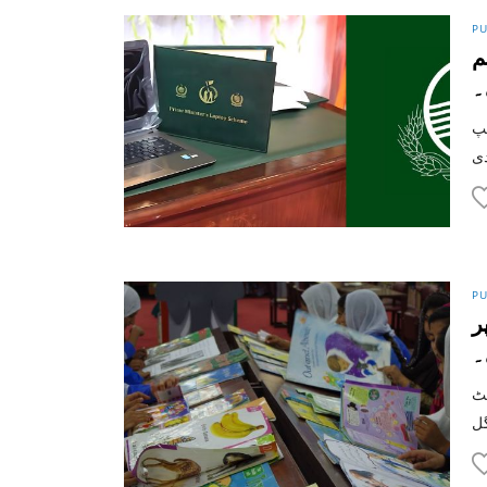
PU
م
۔
یپ
PU
ر
۔
تمام