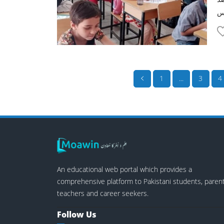
1
...
3
4
An educational web portal which provides a
comprehensive platform to Pakistani students, parent
teachers and career seekers.
Follow Us