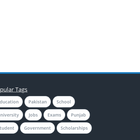
pular Tags
ducation
Pakistan
School
niversity
Jobs
Exams
Punjab
tudent
Government
Scholarships