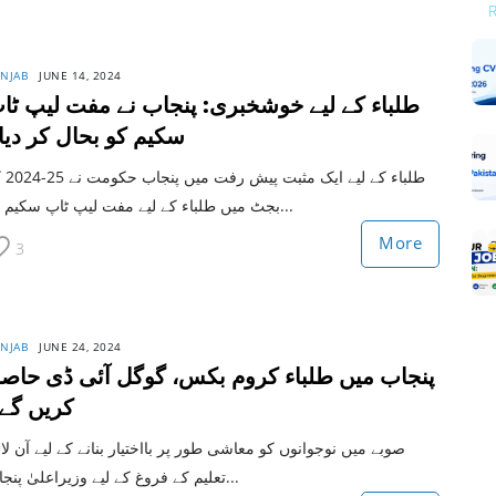
NJAB
JUNE 14, 2024
طلباء کے لیے خوشخبری: پنجاب نے مفت لیپ ٹا
سکیم کو بحال کر دیا
طلباء کے لیے ایک
بجٹ میں طلباء کے لیے مفت لیپ ٹاپ سکیم کو...
More
3
NJAB
JUNE 24, 2024
پنجاب میں طلباء کروم بکس، گوگل آئی ڈی حاص
کریں گے
صوبے میں نوجوانوں کو معاشی طور پر بااختیار بنانے کے لیے آن لا
تعلیم کے فروغ کے لیے وزیراعلیٰ پنجاب...