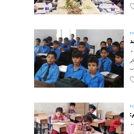
PU
د
۔
کر
PU
:
۔
ویٹ سکول جلد اپنے 10 فیصد