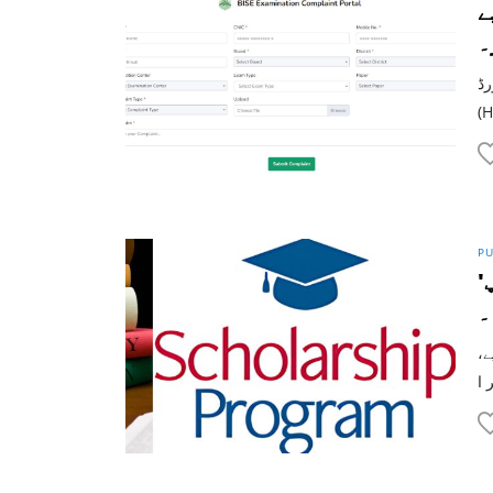
ے
۔
ٹمنٹ
PU
'پنجاب چیف منسٹر انٹرنیشنل اسکالرشپ
۔
ے،