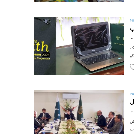
PU
پ
۔
 مثبت پیش رفت میں پنجاب حکومت نے 25-2024 کے
PU
ل
۔
ئن