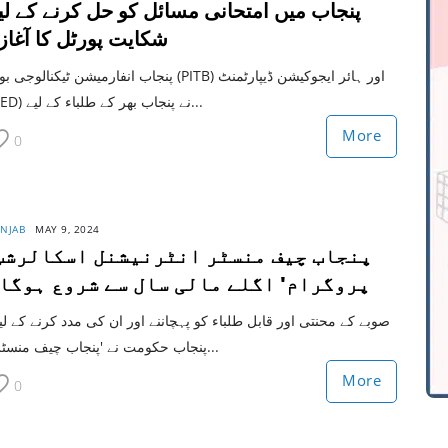
پنجاب میں امتحانی مسائل کو حل کرنے کے لی
شکایت پورٹل کا آغاز
پنجاب انفارمیشن ٹیکنالوجی بورڈ (PITB) اور ہائر ایجوکیشن ڈیپار
(HED) نے پنجاب بھر کے طلباء کے لیے...
More
0
NJAB
MAY 9, 2024
پروگرام' اگلے مالی سال سے شروع ہوگا
صوبے کے محنتی اور قابل طلباء کو پہچاننے اور ان کی مدد کرنے کے لی
پنجاب حکومت نے 'پنجاب چیف منسٹر ا...
More
0