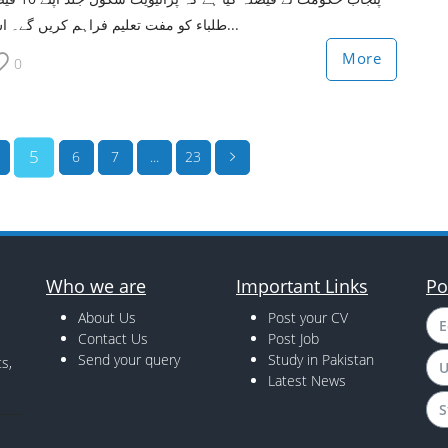
طلباء کو مفت تعلیم فراہم کریں گے۔ اس...
More
0
5
6
7
...
23
Who we are
Important Links
Po
About Us
Post your CV
E
Contact Us
Post Job
Send your query
Study in Pakistan
s,
U
Latest News
S