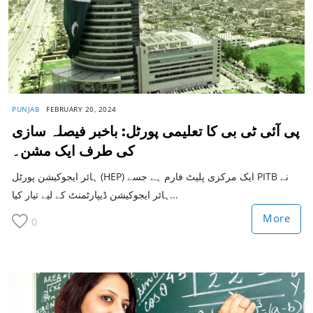
PUNJAB
FEBRUARY 20, 2024
پی آئی ٹی بی کا تعلیمی پورٹل: باخبر فیصلہ سازی
کی طرف ایک مشن۔
ہائر ایجوکیشن پورٹل (HEP) ایک مرکزی پلیٹ فارم ہے جسے PITB نے
ہائر ایجوکیشن ڈیپارٹمنٹ کے لیے تیار کیا...
More
0