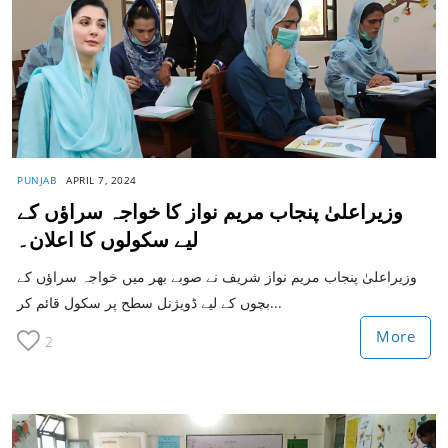
PUNJAB
APRIL 7, 2024
وزیراعلیٰ پنجاب مریم نواز کا خواجہ سراؤں کے
لیے سکولوں کا اعلان۔
وزیراعلیٰ پنجاب مریم نواز شریف نے صوبے بھر میں خواجہ سراؤں کے
بچوں کے لیے ڈویژنل سطح پر سکول قائم کر...
More
2