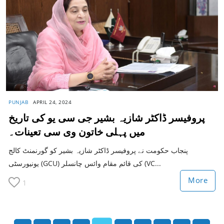
PUNJAB
APRIL 24, 2024
پروفیسر ڈاکٹر شازیہ بشیر جی سی یو کی تاریخ
میں پہلی خاتون وی سی تعینات۔
پنجاب حکومت نے پروفیسر ڈاکٹر شازیہ بشیر کو گورنمنٹ کالج
یونیورسٹی (GCU) کی قائم مقام وائس چانسلر (VC...
More
1