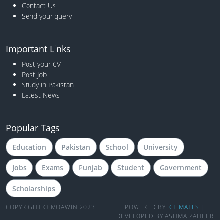
Contact Us
Send your query
Important Links
Post your CV
Post Job
Study in Pakistan
Latest News
Popular Tags
Education
Pakistan
School
University
Jobs
Exams
Punjab
Student
Government
Scholarships
COPYRIGHT © MOAWIN 2023
POWERED BY
ICT MATES
|
DEVELOPED BY ASHMA ZAHEER