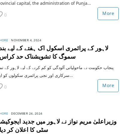
ovincial capital, the administration of Punja...
More
0
HORE
NOVEMBER 4, 2024
لاہور کے پرائمری اسکول اک ہفتے کے لیے بن ،
سموگ کا تشویشناک حد کراس
پنجاب حکومت نے ماحولیاتی آلودگی کو کم کرنے کے لیے لاہور کے تم
سرکاری اور نجی پرائمری سکولوں کو ایک...
More
0
HORE
DECEMBER 24, 2024
وزیراعلیٰ مریم نواز نے لاہور میں جدید ایجوکیش
سٹی کا اعلان کر دیا