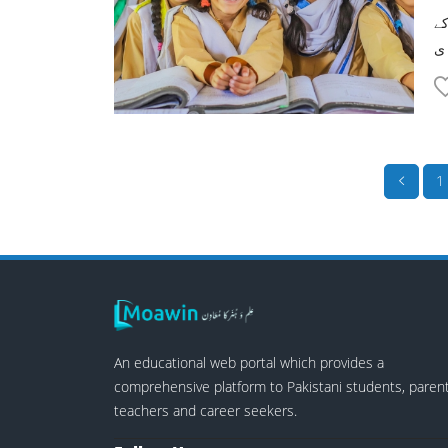
کے
1
An educational web portal which provides a
comprehensive platform to Pakistani students, parent
teachers and career seekers.