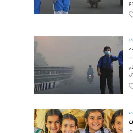
pr
LA
د
۔
ام
LA
ن
۔