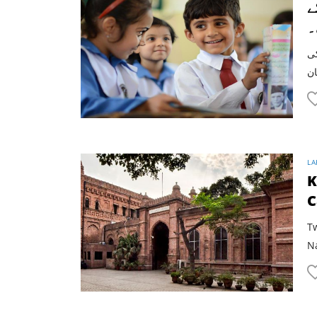
ے
۔
کی
LA
K
C
Tw
Na