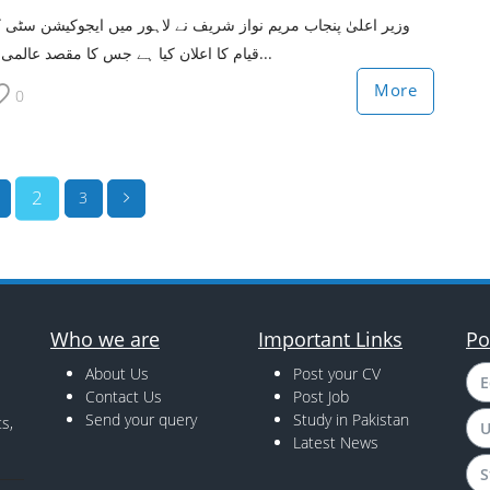
وزیر اعلیٰ پنجاب مریم نواز شریف نے لاہور میں ایجوکیشن سٹی 
قیام کا اعلان کیا ہے جس کا مقصد عالمی ی...
More
0
2
3
Who we are
Important Links
Po
About Us
Post your CV
E
Contact Us
Post Job
Send your query
Study in Pakistan
s,
U
Latest News
S