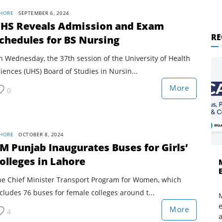
HORE
SEPTEMBER 6, 2024
HS Reveals Admission and Exam
RE
chedules for BS Nursing
 Wednesday, the 37th session of the University of Health
iences (UHS) Board of Studies in Nursin...
More
0
HORE
OCTOBER 8, 2024
M Punjab Inaugurates Buses for Girls’
olleges in Lahore
he Chief Minister Transport Program for Women, which
cludes 76 buses for female colleges around t...
More
4
a