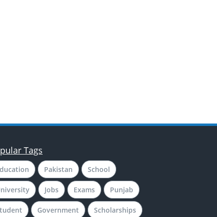
pular Tags
ducation
Pakistan
School
niversity
Jobs
Exams
Punjab
tudent
Government
Scholarships