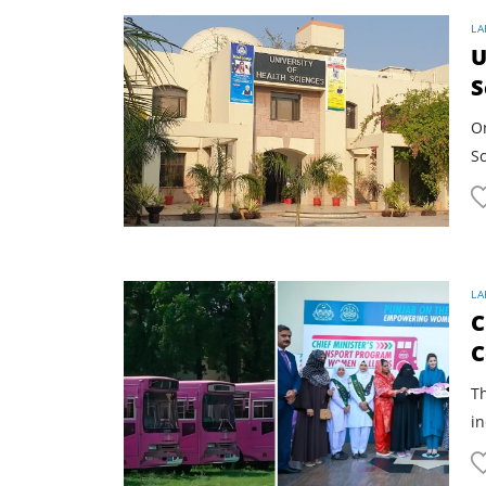
LA
U
S
On
Sc
LA
C
C
T
in