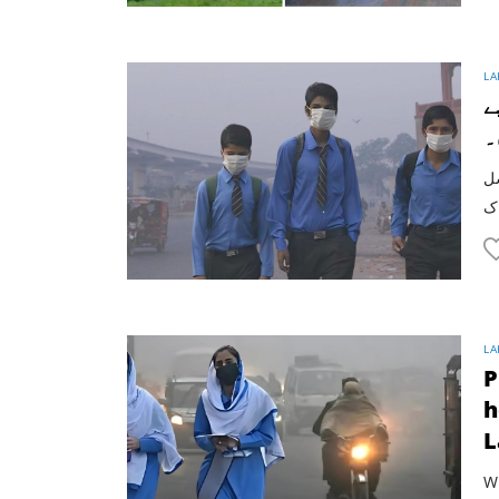
LA
ے
۔
سل
LA
P
h
L
Wi