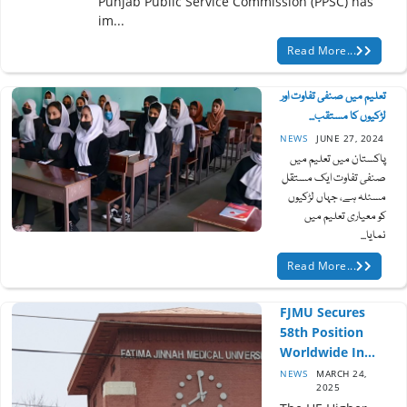
Punjab Public Service Commission (PPSC) has
im...
Read More...
تعلیم میں صنفی تفاوت اور
لڑکیوں کا مستقب...
NEWS
JUNE 27, 2024
پاکستان میں تعلیم میں
صنفی تفاوت ایک مستقل
مسئلہ ہے، جہاں لڑکیوں
کو معیاری تعلیم میں
نمایا...
Read More...
FJMU Secures
58th Position
Worldwide In...
NEWS
MARCH 24,
2025