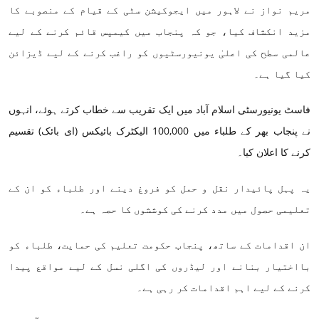
مریم نواز نے لاہور میں ایجوکیشن سٹی کے قیام کے منصوبے کا
مزید انکشاف کیا، جو کہ پنجاب میں کیمپس قائم کرنے کے لیے
عالمی سطح کی اعلیٰ یونیورسٹیوں کو راغب کرنے کے لیے ڈیزائن
کیا گیا ہے۔
فاسٹ یونیورسٹی اسلام آباد میں ایک تقریب سے خطاب کرتے ہوئے، انہوں
نے پنجاب بھر کے طلباء میں 100,000 الیکٹرک بائیکس (ای بائک) تقسیم
کرنے کا اعلان کیا۔
یہ پہل پائیدار نقل و حمل کو فروغ دینے اور طلباء کو ان کے
تعلیمی حصول میں مدد کرنے کی کوششوں کا حصہ ہے۔
ان اقدامات کے ساتھ، پنجاب حکومت تعلیم کی حمایت، طلباء کو
بااختیار بنانے اور لیڈروں کی اگلی نسل کے لیے مواقع پیدا
کرنے کے لیے اہم اقدامات کر رہی ہے۔