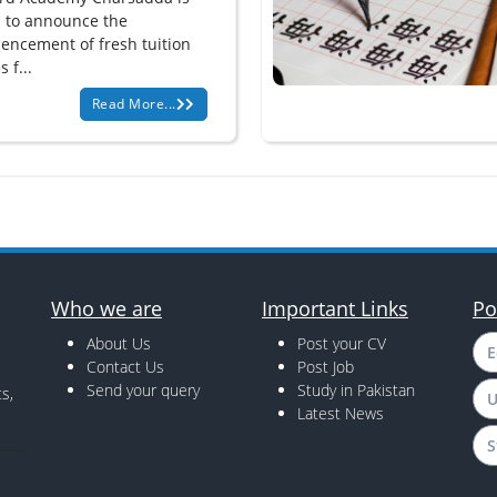
 to announce the
ncement of fresh tuition
s f...
Read More...
Who we are
Important Links
Po
About Us
Post your CV
E
Contact Us
Post Job
Send your query
Study in Pakistan
s,
U
Latest News
S