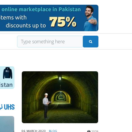
UHS نے MBBS فائنل ایئر سپلائی امتحان 2022 کے نتائج کا اعلان کر دیا۔
06 MARCH 2023
BLOG
2076