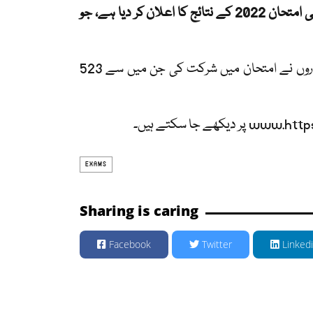
یونیورسٹی آف ہیلتھ سائنسز لاہور نے فائنل پروفیشنل ایم بی بی ایس ضمنی امتحان 2022 کے نتائج کا اعلان کر دیا ہے، جو
یو ایچ ایس کے ترجمان کے مطابق 40 میڈیکل کالجوں کے کل 714 امیدواروں نے امتحان میں شرکت کی جن میں سے 523
EXAMS
Sharing is caring
Facebook
Twitter
Linked