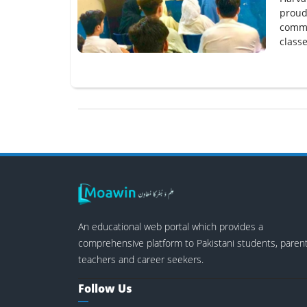
proud
comme
classe
An educational web portal which provides a
comprehensive platform to Pakistani students, parent
teachers and career seekers.
Follow Us