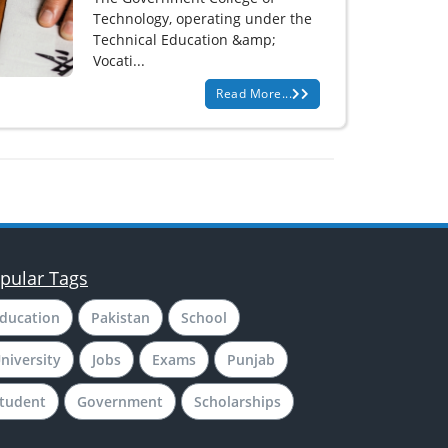
Technology, operating under the
Technical Education &amp;
Vocati...
Read More...
pular Tags
ducation
Pakistan
School
niversity
Jobs
Exams
Punjab
tudent
Government
Scholarships