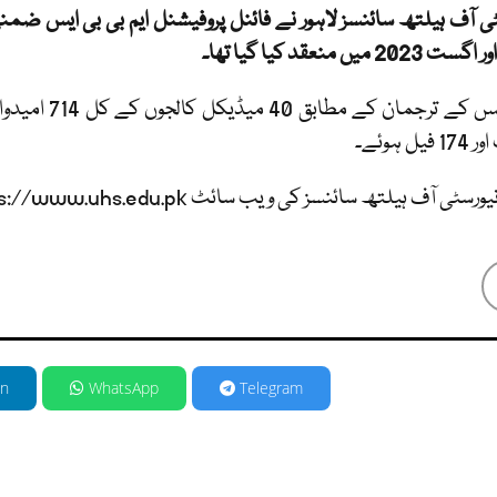
2 میں منعقد کیا گیا تھا۔
یل ہوئے۔
نتائج یونیورسٹی آف ہیلتھ سائنسز کی ویب سائٹ www.https://www.uhs.edu.pk تے ہیں۔
in
WhatsApp
Telegram