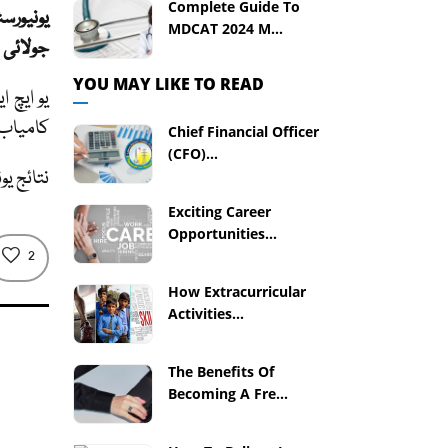
Complete Guide To
MDCAT 2024 M...
جولائی اور اگست 023
YOU MAY LIKE TO READ
کامیاب اور 174 ف
Chief Financial Officer
(CFO)...
پر دیکھے جا سک
Exciting Career
Opportunities...
2
How Extracurricular
Activities...
The Benefits Of
Becoming A Fre...