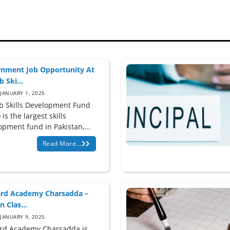
nment Job Opportunity At
 Ski...
JANUARY 1, 2025
b Skills Development Fund
 is the largest skills
opment fund in Pakistan,...
Read More...
rd Academy Charsadda –
n Clas...
JANUARY 9, 2025
rd Academy Charsadda is