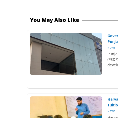
You May Also Like
Gover
Punjab
NEWS
Punja
(PSDF)
devel
Harva
Tuitio
NEWS
Harva