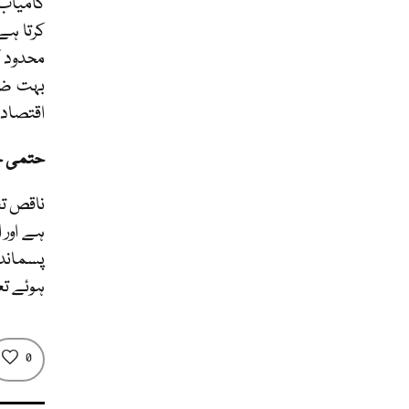
کامیاب 
کرتا ہے
محدود ک
بہت ضرو
اقتصاد
حتمی خ
ناقص تع
ہے اور 
پسماندہ
ہوئے تع
0