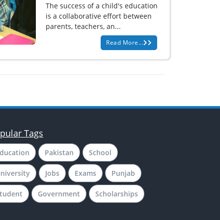
The success of a child's education
is a collaborative effort between
parents, teachers, an...
Read More...
pular Tags
ducation
Pakistan
School
niversity
Jobs
Exams
Punjab
tudent
Government
Scholarships