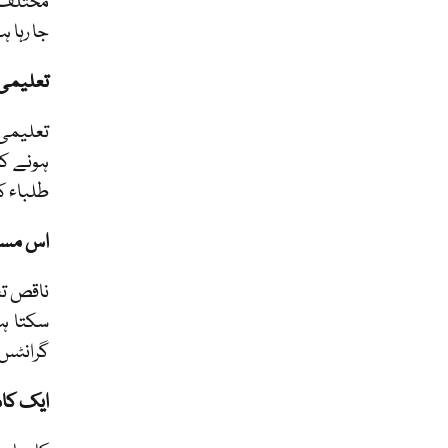
مختلف ہ
جا رہا 
تعلیمی 
تعلیمی 
ہونے کا
طلباء ک
اس مسئ
ناقص تع
سکتا ہ
گرانٹس ف
ایک کام