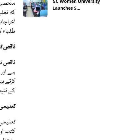
GC Women University
منحصر ہ
Launches S...
کہ تعلی
اخراجات
طلباء ک
ناقص تع
ناقص تع
ہے اور 
کرتے ہی
کے نتیج
تعلیمی
تعلیمی 
کتب اور