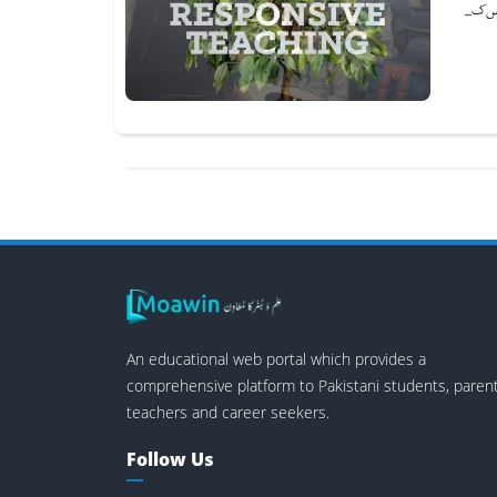
س ک...
An educational web portal which provides a
comprehensive platform to Pakistani students, parent
teachers and career seekers.
Follow Us