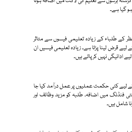
گزشتہ برسوں سے تعلیم کی لاگت میں اضافہ ہوتا
و گیا ہے۔
نظر کے طلباء کے زیادہ تعلیمی فیسوں سے متاثر
ے لیے قرض لینا پڑتا ہے۔ زیادہ تعلیمی فیسیں ان
یے ادائیگی نہیں کرپاتے ہیں۔
 کے لیے کئی حکمت عملیوں پر عمل درآمد کیا جا
تی فنڈنگ
میں اضافہ، طلبہ کو مزید وظائف اور
نا شامل ہیں۔