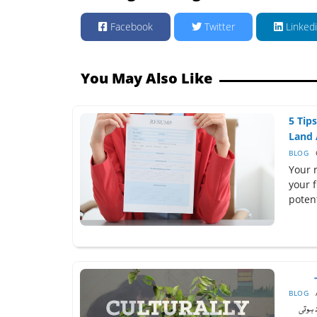
Facebook
Twitter
Linked
You May Also Like
5 Tip
Land 
BLOG
Your 
your f
potent
BLOG
 ہوتی