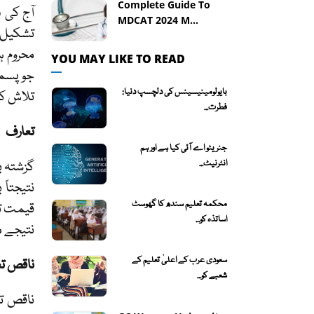
Complete Guide To
آج کی د
MDCAT 2024 M...
تشکیل م
محروم ہ
YOU MAY LIKE TO READ
جو پسما
بایولومینیسینس کی دلچسپ دنیا:
تلاش ک
فطرت...
تعارف
جنریٹو اے آئی کیا ہے اور ہم
انٹرنیٹ...
گزشتہ ب
نتیجتاً
محکمہ تعلیم سندھ کا گھوسٹ
قیمت تع
اساتذہ کو...
نتیجے م
سعودی عرب کے اعلیٰ تعلیم کے
ناقص تع
شعبے کو...
ناقص تع