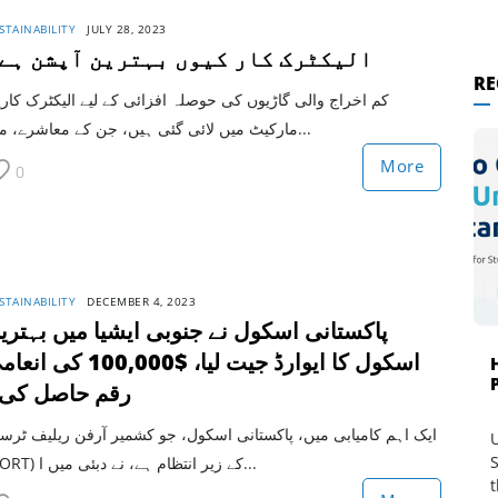
STAINABILITY
JULY 28, 2023
الیکٹرک کار کیوں بہترین آپشن ہے
RE
کم اخراج والی گاڑیوں کی حوصلہ افزائی کے لیے الیکٹرک کار
مارکیٹ میں لائی گئی ہیں، جن کے معاشرے، ماح...
More
0
STAINABILITY
DECEMBER 4, 2023
پاکستانی اسکول نے جنوبی ایشیا میں بہتری
اسکول کا ایوارڈ جیت لیا، $100,000 کی 
رقم حاصل کی
ایک اہم کامیابی میں، پاکستانی اسکول، جو کشمیر آرفن ریلیف ٹر
U
S
(KORT) کے زیر انتظام ہے، نے دبئی میں ا...