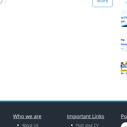
More
1
Who we are
Important Links
Po
About Us
Post your CV