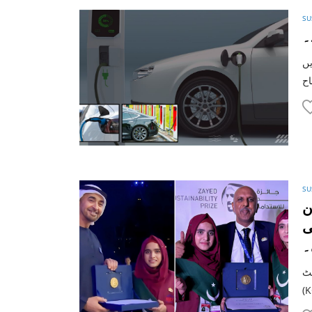
SU
۔
یں
SU
ن
انعامی
۔
سٹ