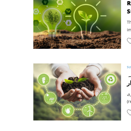
R
S
Th
im
SU
ہ
ر
پائیداری (sustaina