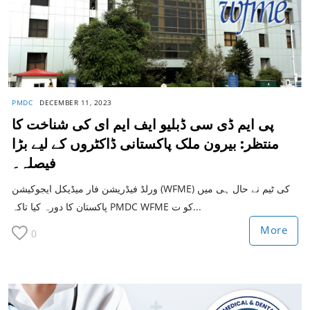
PMDC
DECEMBER 11, 2023
پی ایم ڈی سی ڈبلیو ایف ایم ای کی شناخت کا
منتظر: بیرون ملک پاکستانی ڈاکٹروں کے لیے بڑا
فیصلہ۔
ورلڈ فیڈریشن فار میڈیکل ایجوکیشن (WFME) کی ٹیم نے حال ہی میں
پاکستان کا دورہ کیا تاکہ PMDC WFME کو ت...
More
0