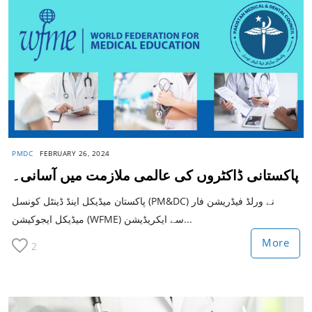
PMDC
FEBRUARY 26, 2024
پاکستانی ڈاکٹروں کی عالمی ملازمت میں آسانی۔
پاکستان میڈیکل اینڈ ڈینٹل کونسل (PM&DC) نے ورلڈ فیڈریشن فار
میڈیکل ایجوکیشن (WFME) سے ایکریڈیشن...
More
2