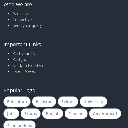
Who we are
About Us
Contact Us
Send your query
Important Links
Post your CV
Post Job
Study in Pakistan
Latest News
Popular Tags
Education
Pakistan
School
University
Jobs
Exams
Punjab
Student
Government
Scholarships