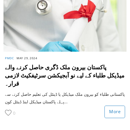
PMDC
MAY 29, 2024
پاکستان بیرون ملک ڈگری حاصل کرنے والے
میڈیکل طلباء کے لیے نو آبجیکشن سرٹیفکیٹ لازمی
قرار۔
پاکستانی طلباء کو بیرون ملک میڈیکل یا ڈینٹل کی تعلیم حاصل کرنے سے
پہلے پاکستان میڈیکل اینڈ ڈینٹل کون...
More
0