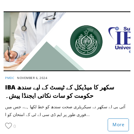
PMDC
NOVEMBER 6, 2024
IBA سکھر کا میڈیکل کے ٹیسٹ کے لیے سندھ
حکومت کو سات نکاتی ایجنڈا پیش۔
آئی بی اے سکھر نے سیکریٹری صحت سندھ کو خط لکھا ہے، جس میں
فوری طور پر ایم ڈی سی اے ٹی کے امتحان کو ا...
More
0