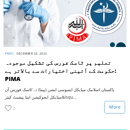
PMDC
DECEMBER 25, 2023
تعلیم پر ٹاسک فورس کی تشکیل موجودہ
حکومت کے آئینی اختیارات سے بالاتر ہے:
PIMA
پاکستان اسلامک میڈیکل ایسوسی ایشن (پیما) نے ’ٹاسک فورس آن
میڈیکل ایجوکیشن اینڈ پیشنٹ کیئر&lsqu...
More
0