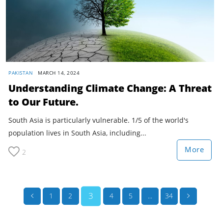
PAKISTAN
MARCH 14, 2024
Understanding Climate Change: A Threat
to Our Future.
South Asia is particularly vulnerable. 1/5 of the world's
population lives in South Asia, including...
More
2
3
1
2
4
5
...
34