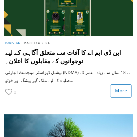
PAKISTAN
MARCH 14, 2024
این ڈی ایم اے کا آفات سے متعلق آگاہی کے لیے
نوجوانوں کے مقابلوں کا اعلان۔
نیشنل ڈیزاسٹر مینجمنٹ اتھارٹی (NDMA) نے 18 سال سے زیادہ عمر کے
طلباء کے لیے ملک گیر پینٹنگ اور فوٹو...
More
0