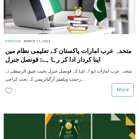
PAKISTAN
MARCH 11, 2024
متحدہ عرب امارات پاکستان کے تعلیمی نظام میں
اپنا کردار ادا کر رہا ہے: قونصل جنرل
متحدہ عرب امارات (یو اے ای) کے قونصل جنرل بخیت عتیق الرمیطی نے
رحمت ویلفیئر آرگنائزیشن کے تحت کراچی...
More
2