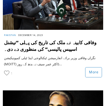
PAKISTAN
DECEMBER 14, 2023
وفاقی کابینہ نے ملک کی تاریخ کی پہلی ’’نیشنل
اسپیس پالیسی‘‘ کی منظوری دے دی۔
نگراں وفاقی وزیر برائے انفارمیشن ٹیکنالوجی اینڈ ٹیلی کمیونیکیشن
(MOITT) ڈاکٹر عمر سیف نے بدھ کے روز...
More
1