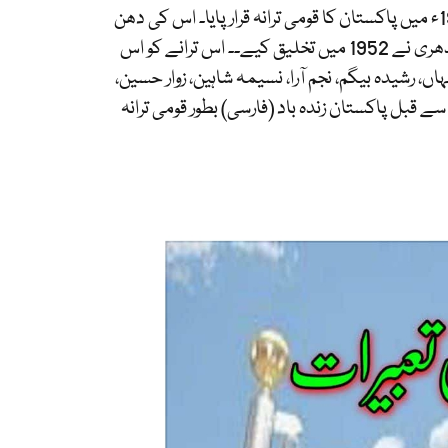
پاکستان کا قومی ترانہ، جو "پاک سرزمین" بھی کہلاتا ہے، سرکاری طور پر 1954ء میں پاکستان کا قومی ترانہ قرار پایا۔ اس کی دھن
احمد جی چھاگلہ نے1949 میں ترتیب دی جبکہ ترانے کے بول حفیظ جالندھری نے 1952 میں تخلیق کیے۔۔ اس ترانے کو اس
 رشیدہ بیگم، نجم آرا، نسیمہ شاہین، زوار حسین
سے قبل پاکستان زندہ باد (فارسی) بطور قومی ترانہ