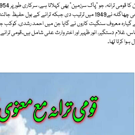
 گیارہ معروف سنگیت کاروں نے گایا جن میں احمد رشدی، کوکب جہاں،
اس، غلام دستگیر، انور ظہیر اور اختر وارث علی شامل ہیں۔قومی ترانے 
ہوا کرتا تھا۔