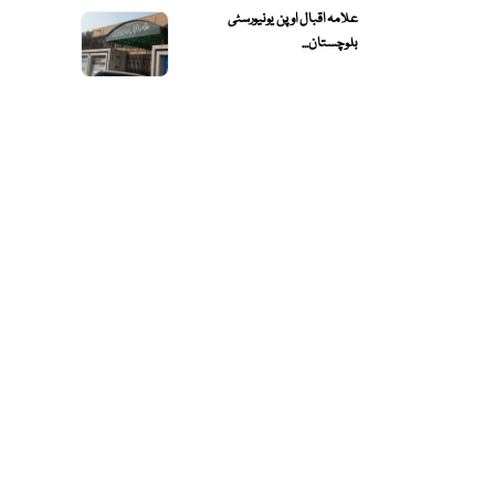
علامہ اقبال اوپن یونیورسٹی
بلوچستان...