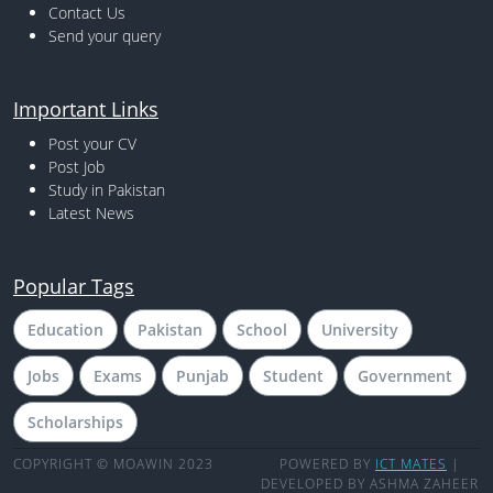
Contact Us
Send your query
Important Links
Post your CV
Post Job
Study in Pakistan
Latest News
Popular Tags
Education
Pakistan
School
University
Jobs
Exams
Punjab
Student
Government
Scholarships
COPYRIGHT © MOAWIN 2023
POWERED BY
ICT MATES
|
DEVELOPED BY ASHMA ZAHEER