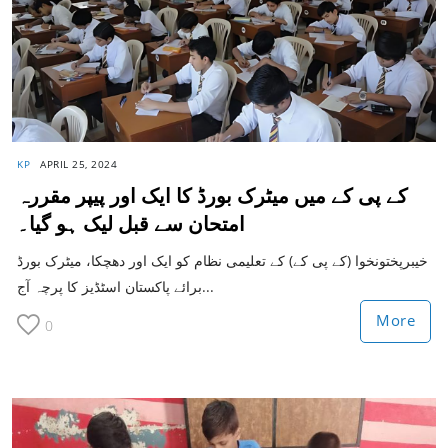
KP
APRIL 25, 2024
کے پی کے میں میٹرک بورڈ کا ایک اور پیپر مقررہ
امتحان سے قبل لیک ہو گیا۔
خیبرپختونخوا (کے پی کے) کے تعلیمی نظام کو ایک اور دھچکا، میٹرک بورڈ
برائے پاکستان اسٹڈیز کا پرچہ آج...
More
0