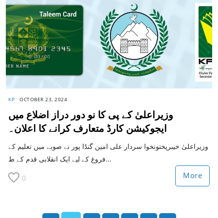
KP
OCTOBER 23, 2024
وزیراعلیٰ کے پی کا نو دور دراز اضلاع میں
ایجوکیشن کارڈ متعارف کرانے کا اعلان۔
وزیراعلیٰ خیبرپختونخوا سردار علی امین گنڈا پور نے صوبے میں تعلیم کے
فروغ کے لیے ایک انقلابی قدم کے ط...
More
0