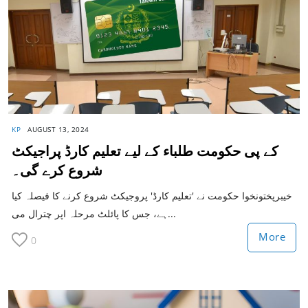
KP
AUGUST 13, 2024
کے پی حکومت طلباء کے لیے تعلیم کارڈ پراجیکٹ
شروع کرے گی۔
خیبرپختونخوا حکومت نے 'تعلیم کارڈ' پروجیکٹ شروع کرنے کا فیصلہ کیا
ہے، جس کا پائلٹ مرحلہ اپر چترال می...
More
0