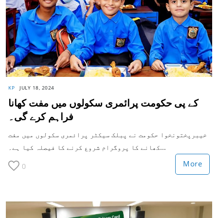
KP
JULY 18, 2024
کے پی حکومت پرائمری سکولوں میں مفت کھانا
فراہم کرے گی۔
خیبرپختونخوا حکومت نے پبلک سیکٹر پرائمری سکولوں میں مفت
کھانے کا پروگرام شروع کرنے کا فیصلہ کیا ہے۔...
More
0