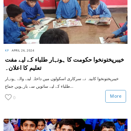
KP
APRIL 26, 2024
خیبرپختونخوا حکومت کا ہونہار طلباء کے لیے مفت
تعلیم کا اعلان۔
خیبرپختونخوا کابینہ نے سرکاری اسکولوں میں داخلہ لینے والے ہونہار
طلباء کے لیے ساتویں سے بارہویں جماع...
More
0