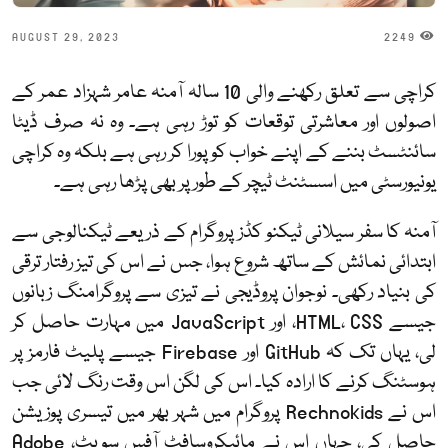
AUGUST 29, 2023
2249
کراچی سے تعلق رکھنے والی 10 سالہ آمنہ عامر شہزاد عمر کے
اصولوں اور معاشرتی توقعات کو توڑ رہی ہے۔ وہ نہ صرف ڈیٹا
سائنٹسٹ بننے کے اپنے خواب کو پورا کر رہی ہے بلکہ وہ کراچی
یونیورسٹی میں اسسٹنٹ ٹیچر کے طور پر بھی پڑھا رہی ہے۔
آمنہ کا سفر سیلانی ٹیکنو کڈز پروگرام کے ذریعے ٹیکنالوجی سے
ابتدائی نمائش کے ساتھ شروع ہوا، جس نے اس کی تیز رفتار ترقی
کی بنیاد رکھی۔ نوجوان پروڈیجی نے تیزی سے پروگرامنگ زبانوں
جیسے HTML، CSS، اور JavaScript میں مہارت حاصل کر
لی، یہاں تک کہ GitHub اور Firebase جیسے پلیٹ فارمز پر
ہوسٹنگ کرنے کا ارادہ کیا۔ اس کی لگن اس وقت رنگ لائی جب
اس نے Rechnokids پروگرام میں شہر بھر میں تیسری پوزیشن
حاصل کی، جہاں اس نے مائیکروسافٹ آفس سویٹ، Adobe