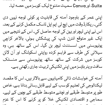
Suite، اور Canva سمیت متنوع ٹیک کورسز میں حصہ لیا۔
اپنی عمر کے باوجود آمنہ کی قابلیت پر کوئی توجہ نہیں دی
گئی۔ ریکارڈ وقت میں ایچ ٹی ایم ایل ٹاسک مکمل کرنے کے بعد،
اس نے اپنی ٹیچر اور بہن کی توجہ حاصل کی۔ اس کے نتیجے میں
ایک غیر متوقع انٹرن شپ کی پیشکش ہوئی، بالآخر کراچی
یونیورسٹی میں اسسٹنٹ ٹیچر بن گیا۔ اس کے ساتھ ہی، وہ
سیلانی کی طرف سے فراہم کردہ روایتی اسکولنگ اور آن لائن
کورسز میں شرکت کے ساتھ ساتھ یونیورسٹی سے منسلک
سافٹ ویئر ہاؤسز میں اپنی تکنیکی تربیت جاری رکھتی ہے۔
آمنہ کی خواہشات ذاتی کامیابیوں سے بالاتر ہیں۔ اس کا مقصد
ٹیکنالوجی کی تعلیم کو سب کے لیے قابل رسائی بنانا ہے، خاص
طور پر متوسط طبقے اور نچلے متوسط طبقے کے بچوں کے لیے۔
سماجی و اقتصادی تکنیکی خلا کو پر کرنے کا اس کا عزم