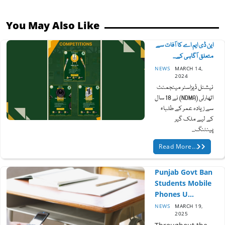
You May Also Like
این ڈی ایم اے کا آفات سے
متعلق آگاہی کے...
NEWS
MARCH 14,
2024
نیشنل ڈیزاسٹر مینجمنٹ
اتھارٹی (NDMA) نے 18 سال
سے زیادہ عمر کے طلباء
کے لیے ملک گیر
پینٹنگ...
Read More...
Punjab Govt Ban
Students Mobile
Phones U...
NEWS
MARCH 19,
2025