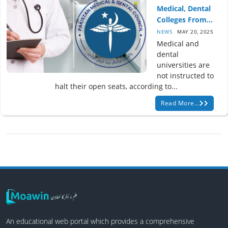
Medical, Dental
Colleges From...
NEWS
MAY 20, 2025
Medical and
dental
universities are
not instructed to
halt their open seats, according to...
Read More...
An educational web portal which provides a comprehensive