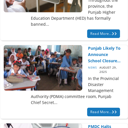
Throughout the
province, the
Punjab Higher
Education Department (HED) has formally
banned...
Read More...
Punjab Likely To
Announce
School Closure...
NEWS
AUGUST 29,
2025
In the Provincial
Disaster
Management
Authority (PDMA) committee room, Punjab
Chief Secret...
Read More...
PMDC Halts