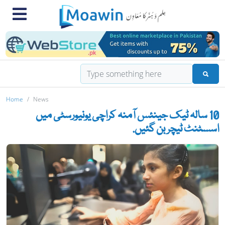
Home
News
10 سالہ ٹیک جینئس آمنہ کراچی یونیورسٹی میں
اسسٹنٹ ٹیچر بن گئیں.