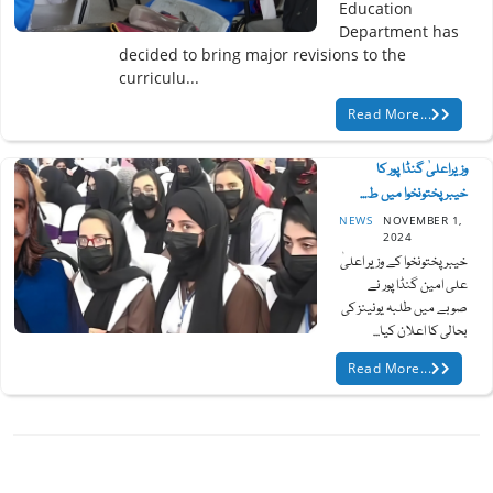
Education
Department has
decided to bring major revisions to the
curriculu...
Read More...
وزیراعلیٰ گنڈا پور کا
خیبرپختونخوا میں ط...
NEWS
NOVEMBER 1,
2024
خیبرپختونخوا کے وزیر اعلیٰ
علی امین گنڈا پور نے
صوبے میں طلبہ یونینز کی
بحالی کا اعلان کیا...
Read More...