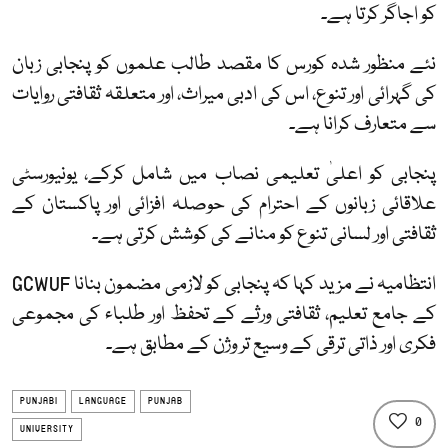
کو اجاگر کرتا ہے۔
نئے منظور شدہ کورس کا مقصد طالب علموں کو پنجابی زبان
کی گہرائی اور تنوع، اس کی ادبی میراث، اور متعلقہ ثقافتی روایات
سے متعارف کرانا ہے۔
پنجابی کو اعلیٰ تعلیمی نصاب میں شامل کرکے، یونیورسٹی
علاقائی زبانوں کے احترام کی حوصلہ افزائی اور پاکستان کے
ثقافتی اور لسانی تنوع کو منانے کی کوشش کرتی ہے۔
انتظامیہ نے مزید کہا کہ پنجابی کو لازمی مضمون بنانا GCWUF
کے جامع تعلیم، ثقافتی ورثے کے تحفظ اور طلباء کی مجموعی
فکری اور ذاتی ترقی کے وسیع تر وژن کے مطابق ہے۔
PUNJABI
LANGUAGE
PUNJAB
0
UNIVERSITY