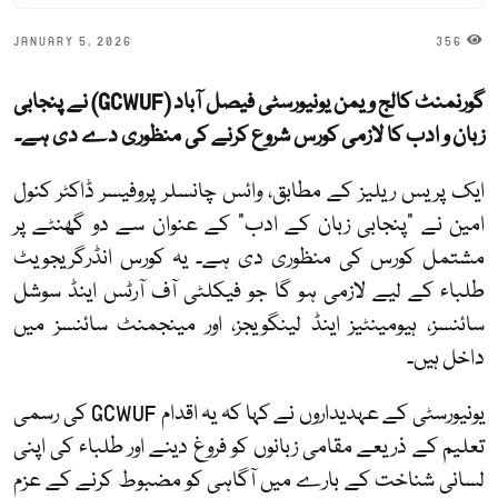
JANUARY 5, 2026
356
گورنمنٹ کالج ویمن یونیورسٹی فیصل آباد (GCWUF) نے پنجابی
زبان و ادب کا لازمی کورس شروع کرنے کی منظوری دے دی ہے۔
ایک پریس ریلیز کے مطابق، وائس چانسلر پروفیسر ڈاکٹر کنول
امین نے "پنجابی زبان کے ادب" کے عنوان سے دو گھنٹے پر
مشتمل کورس کی منظوری دی ہے۔ یہ کورس انڈرگریجویٹ
طلباء کے لیے لازمی ہو گا جو فیکلٹی آف آرٹس اینڈ سوشل
سائنسز، ہیومینٹیز اینڈ لینگویجز، اور مینجمنٹ سائنسز میں
داخل ہیں۔
یونیورسٹی کے عہدیداروں نے کہا کہ یہ اقدام GCWUF کی رسمی
تعلیم کے ذریعے مقامی زبانوں کو فروغ دینے اور طلباء کی اپنی
لسانی شناخت کے بارے میں آگاہی کو مضبوط کرنے کے عزم