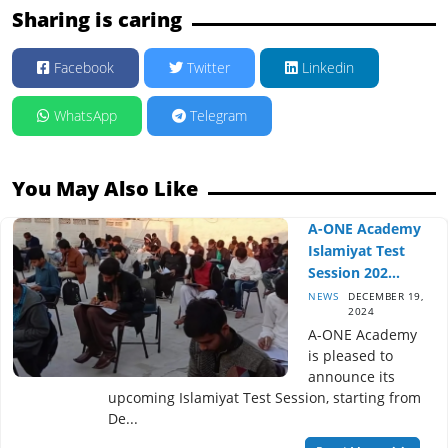
Sharing is caring
Facebook
Twitter
Linkedin
WhatsApp
Telegram
You May Also Like
A-ONE Academy
Islamiyat Test
Session 202...
NEWS
DECEMBER 19,
2024
A-ONE Academy
is pleased to
announce its
upcoming Islamiyat Test Session, starting from
De...