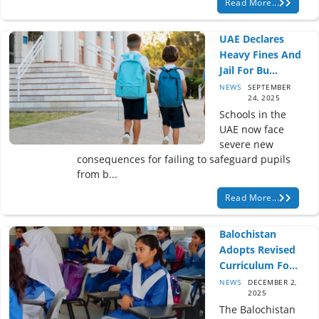
Read More...
UAE Declares
Heavy Fines And
Jail For Bu...
NEWS
SEPTEMBER
24, 2025
Schools in the
UAE now face
severe new
consequences for failing to safeguard pupils
from b...
Read More...
Balochistan
Adopts Revised
Curriculum Fo...
NEWS
DECEMBER 2,
2025
The Balochistan