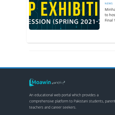
NEWS
Minhaj
to ho
Final 
An educational web portal which provides a
comprehensive platform to Pakistani students, parent
teachers and career seekers.