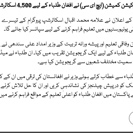
 کمیشن (ایچ ای سی) نے افغان طلباء کے لیے 4,500 اسکالرشپس کے ایک اور بیچ کا اعلان کیا ہے۔
ے اعلان نے علامہ محمد اقبال اسکالرشپ پروگرام کے تیسرے م
ی یونیورسٹیوں میں تعلیم فراہم کرنے کے لیے سپانسر کیا جائے گا۔
غان طلباء کے لیے ایک گریجویشن تقریب میں کیا۔ ان طلباء نے میڈی
سمیت مختلف شعبوں سے گریجویشن کیا ہے۔
باء سے خطاب کرتے ہوئے وزیر نے افغانستان کی ترقی میں ان کے کردار ک
ک کو درپیش چیلنجز کی نشاندہی کریں اور ان کا حل تلاش کرنے کے
 پاکستان میں افغان طلباء کو اعلیٰ تعلیم کے مواقع فراہم کرنے میں 