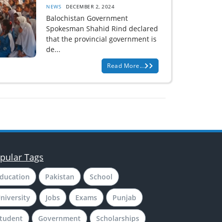
NEWS
DECEMBER 2, 2024
Balochistan Government
Spokesman Shahid Rind declared
that the provincial government is
de...
Read More...
pular Tags
ducation
Pakistan
School
niversity
Jobs
Exams
Punjab
tudent
Government
Scholarships