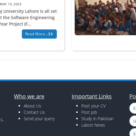
MAY 15, 2025
 University Lahore is all set
st the Software Engineering
Year Project (F...
Read More...
Who we are
Important Links
Po
About Us
Post your CV
E
Contact Us
Post Job
Send your query
Study in Pakistan
s,
U
Latest News
S