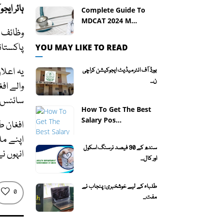
ہائر ایجوکیشن
Complete Guide To
MDCAT 2024 M...
وظائف ک
پاکستان
YOU MAY LIKE TO READ
بورڈ آف انٹرمیڈیٹ ایجوکیشن کراچی
ن...
والے اف
سائنس 
How To Get The Best
Salary Pos...
افغان طل
اپنے مل
سندھ کے 90 فیصد نرسنگ اسکول
انہوں نے
اور کال...
طلباء کے لیے خوشخبری: پنجاب نے
0
مفت...