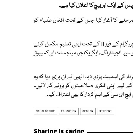
رحلے کا آغاز کیا جس کے تحت افغان طلباء کو
یہ اعلان وفاقی تعلیم اور پیشہ ورانہ تربیت کے وزیر امداد علی سندھی نے پروگرام کے فیز II کے تحت اپنی تعلیم مکمل کرنے
سن، انجینئرنگ، ایگریکلچر، مینجمنٹ اور کمپیوٹر
ی اہمیت پر زور دیا۔ انہوں نے ان پر زور دیا کہ وہ
 لیے اپنی فکری صلاحیتوں کو بروئے کار لائیں۔
ایچ ای سی کے اہم کردار کا بھی اعتراف کیا۔
SCHOLARSHIP
EDUCATION
AFGHAN
STUDENT
Sharing is caring