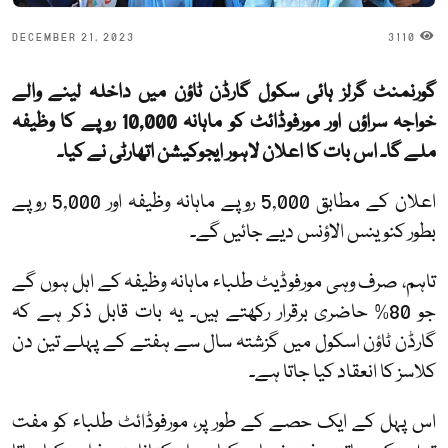
DECEMBER 21, 2023
3110
گورنمنٹ گرلز ہائی سکول گارڈن ٹاؤن میں داخلہ لینے والے
خواجہ سراؤں اور مورفوڈائٹ کو ماہانہ 10,000 روپے کا وظیفہ
ملے گا۔ اس بات کا اعلان لاہور ایجوکیشن اتھارٹی نے کیا۔
اعلان کے مطابق 5,000 روپے ماہانہ وظیفہ اور 5,000 روپے
بطور کنوینس الاؤنس دیے جائیں گے۔
تاہم، صرف وہی مورفوڈیٹ طلباء ماہانہ وظیفہ کے اہل ہوں گے
جو 80% حاضری برقرار رکھتے ہیں۔ یہ بات قابل ذکر ہے کہ
گارڈن ٹاؤن اسکول میں گزشتہ سال سے ہفتے کے پہلے تین دن
کلاسز کا انعقاد کیا جاتا ہے۔
اس پہل کے ایک حصے کے طور پر، مورفوڈائٹ طلباء کو مفت