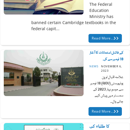
The Federal
Education
Ministry has
banned certain Cambridge textbooks in the
federal capit...
Read More...
کے فائنل امتحانات کا آغاز
18 نومبر سے کر...
NEWS
NOVEMBER 6,
2023
علامہ اقبال اوپن
یونیورسٹی (AIOU) 18 نومبر
سے موسم بہار 2023 کے
سمسٹر میں پیش کیے
جانے وال...
Read More...
کا طلباء کی