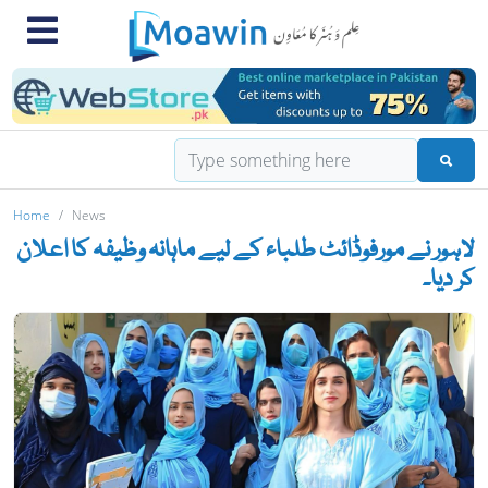
Home
News
لاہور نے مورفوڈائٹ طلباء کے لیے ماہانہ وظیفہ کا اعلان
کر دیا۔