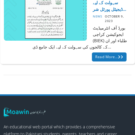
سہولت کے لیے
ڈیجیٹل پورٹل شر...
NEWS
OCTOBER 9,
2023
بورڈ آف انٹرمیڈیٹ
ایجوکیشن کراچی
(BIEK) طلباء اور ان
کے کالجوں کی سہولت کے لیے ایک جامع ڈی...
Read More...
An educational web portal which provides a comprehensive
platform to Pakistani students, parents, teachers and career