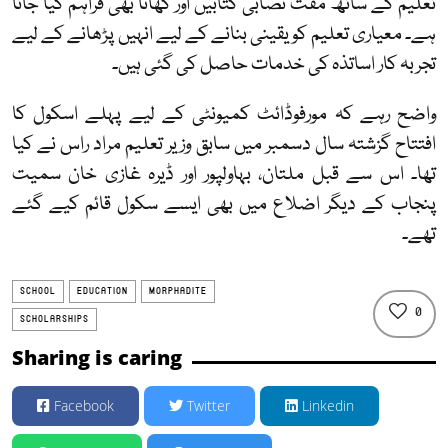
تعلیم کے ساتھ مفت نصابی کتابیں اور کھانا بھی فراہم کیا جاتا
ہے۔ معیاری تعلیم کو یقینی بنانے کے لیے انہیں پڑھانے کے لیے
تجربہ کار اساتذہ کی خدمات حاصل کی گئی ہیں۔
واضح رہے کہ مورفوڈائٹ کمیونٹی کے لیے پہلے اسکول کا
افتتاح گزشتہ سال دسمبر میں سابق وزیر تعلیم مراد راس نے کیا
تھا۔ اس سے قبل ملتان، بہاولپور اور ڈیرہ غازی خان سمیت
پنجاب کے دیگر اضلاع میں بھی ایسے سکول قائم کیے گئے
تھے۔
SCHOOL
EDUCATION
MORPHADITE
0
SCHOLARSHIPS
Sharing is caring
Facebook
Twitter
Linkedin