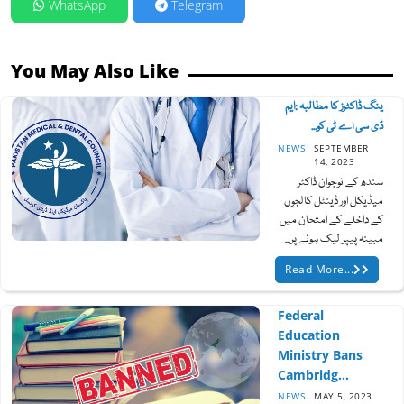
WhatsApp
Telegram
You May Also Like
ینگ ڈاکٹرز کا مطالبہ :ایم
ڈی سی اے ٹی کو...
NEWS
SEPTEMBER
14, 2023
سندھ کے نوجوان ڈاکٹر
میڈیکل اور ڈینٹل کالجوں
کے داخلے کے امتحان میں
مبینہ پیپر لیک ہونے پر...
Read More...
Federal
Education
Ministry Bans
Cambridg...
NEWS
MAY 5, 2023