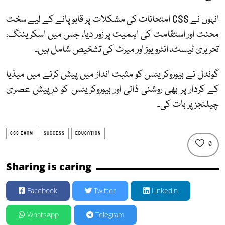
انہوں نے CSS امتحانات کی مشکلات پر قابو پانے کے لیے سخت
محنت اور استقامت کی اہمیت پر زور دیا، جس میں اسکریننگ،
تحریری ٹیسٹ، انٹرویوز اور میرٹ کی تشخیص شامل ہیں۔
گوندل نے بیوروکریٹس کو مثبت انداز میں پیش کرنے میں میڈیا
کے کردار پر بھی روشنی ڈالی اور بیوروکریٹس کو درپیش عصری
چیلنجز پر بات کی۔
CSS EXAM
SUCCESS
EDUCATION
0
Sharing is caring
Facebook
Twitter
Linkedin
WhatsApp
Telegram