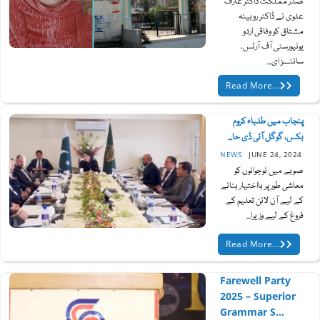
صدر مملکت ڈاکٹر عارف
علوی نے ڈاکٹر روبینہ
مشتاق کو وفاقی اردو
یونیورسٹی آف آرٹس،
سائنسز ای...
Read More...
پنجاب میں طلباء کروم
بکس، گوگل آئی ڈی حا...
NEWS
JUNE 24, 2024
صوبے میں نوجوانوں کو
معاشی طور پر بااختیار بنانے
کے لیے آن لائن تعلیم کے
فروغ کے لیے وزیرا...
Read More...
Farewell Party
2025 – Superior
Grammar S...