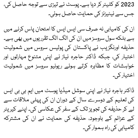
2023 کو کلیئر کر دیا ہے۔ پوسٹ نے تیزی سے توجہ حاصل کی،
جس سے نیٹیزنز کی حمایت حاصل ہوئی۔
ان کی کامیابی نہ صرف سی ایس ایس کا امتحان پاس کرنے میں
ہے بلکہ سول سروسز میں ان کی الگ الگ تقرریوں میں بھی ہے۔
حذیفہ اورنگزیب نے پاکستان کی پولیس سروس میں شمولیت
اختیار کی، جبکہ ڈاکٹر حاجرہ نیاز نے اپنی متنوع مہارتوں اور
خواہشات کا مظاہرہ کرتے ہوئے ریونیو سروسز میں شمولیت
اختیار کی۔
ڈاکٹر ہاجرہ نیاز نے اپنی سوشل میڈیا پوسٹ میں ایم بی بی ایس
کی تعلیم کے دوسرے سال کے دوران ان کی پہلی ملاقات سے
لے کر حذیفہ کی تجویز تک کے سفر کی عکاسی کی۔ اپنے کیریئر
کے عزائم کے باوجود، حذیفہ کی حمایت نے ان کی مشترکہ
کامیابی کی راہ ہموار کی۔