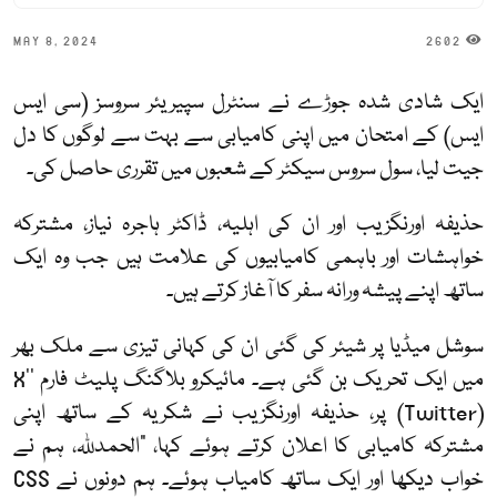
MAY 8, 2024
2602
ایک شادی شدہ جوڑے نے سنٹرل سپیریئر سروسز (سی ایس
ایس) کے امتحان میں اپنی کامیابی سے بہت سے لوگوں کا دل
جیت لیا، سول سروس سیکٹر کے شعبوں میں تقرری حاصل کی۔
حذیفہ اورنگزیب اور ان کی اہلیہ، ڈاکٹر ہاجرہ نیاز، مشترکہ
خواہشات اور باہمی کامیابیوں کی علامت ہیں جب وہ ایک
ساتھ اپنے پیشہ ورانہ سفر کا آغاز کرتے ہیں۔
سوشل میڈیا پر شیئر کی گئی ان کی کہانی تیزی سے ملک بھر
میں ایک تحریک بن گئی ہے۔ مائیکرو بلاگنگ پلیٹ فارم 'X'
(Twitter) پر، حذیفہ اورنگزیب نے شکریہ کے ساتھ اپنی
مشترکہ کامیابی کا اعلان کرتے ہوئے کہا، "الحمدللہ، ہم نے
خواب دیکھا اور ایک ساتھ کامیاب ہوئے۔ ہم دونوں نے CSS