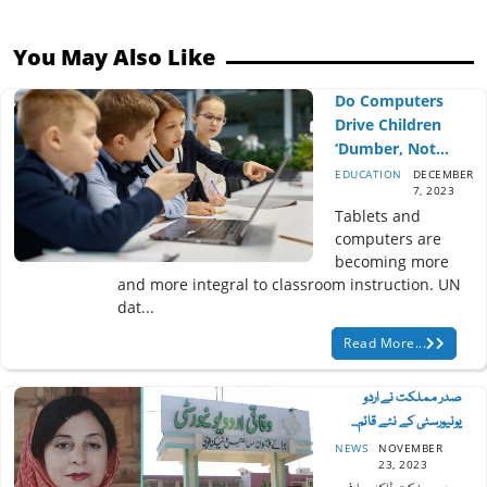
You May Also Like
Do Computers
Drive Children
‘dumber, Not...
EDUCATION
DECEMBER
7, 2023
Tablets and
computers are
becoming more
and more integral to classroom instruction. UN
dat...
Read More...
صدر مملکت نے اردو
یونیورسٹی کے نئے قائم...
NEWS
NOVEMBER
23, 2023