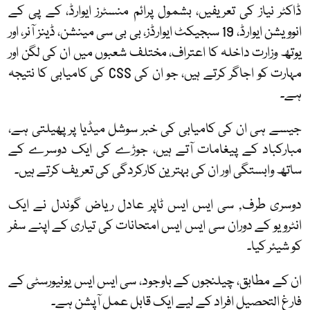
ڈاکٹر نیاز کی تعریفیں، بشمول پرائم منسٹرز ایوارڈ، کے پی کے
انوویشن ایوارڈ، 19 سبجیکٹ ایوارڈز، بی بی سی مینشن، ڈینز آنر، اور
یوتھ وزارت داخلہ کا اعتراف، مختلف شعبوں میں ان کی لگن اور
مہارت کو اجاگر کرتے ہیں، جو ان کی CSS کی کامیابی کا نتیجہ
ہے۔
جیسے ہی ان کی کامیابی کی خبر سوشل میڈیا پر پھیلتی ہے،
مبارکباد کے پیغامات آتے ہیں، جوڑے کی ایک دوسرے کے
ساتھ وابستگی اور ان کی بہترین کارکردگی کی تعریف کرتے ہیں۔
دوسری طرف, سی ایس ایس ٹاپر عادل ریاض گوندل نے ایک
انٹرویو کے دوران سی ایس ایس امتحانات کی تیاری کے اپنے سفر
کو شیئر کیا۔
ان کے مطابق، چیلنجوں کے باوجود، سی ایس ایس یونیورسٹی کے
فارغ التحصیل افراد کے لیے ایک قابل عمل آپشن ہے۔