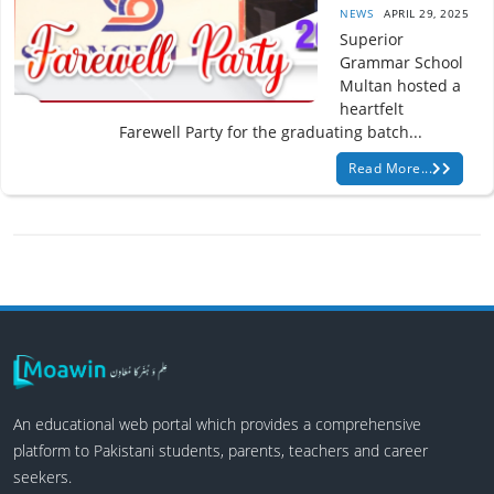
NEWS
APRIL 29, 2025
Superior
Grammar School
Multan hosted a
heartfelt
Farewell Party for the graduating batch...
Read More...
An educational web portal which provides a comprehensive
platform to Pakistani students, parents, teachers and career
seekers.