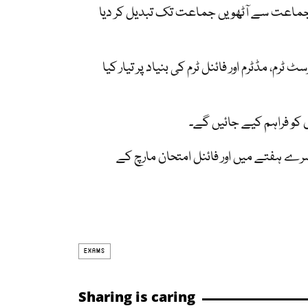
ی جماعت سے آٹھویں جماعت تک تبدیل کر دیا
رم، مڈٹرم اور فائنل ٹرم کی بنیاد پر تیار کیا
کو فراہم کیے جائیں گے۔
سرے ہفتے میں اور فائنل امتحان مارچ کے
EXAMS
Sharing is caring