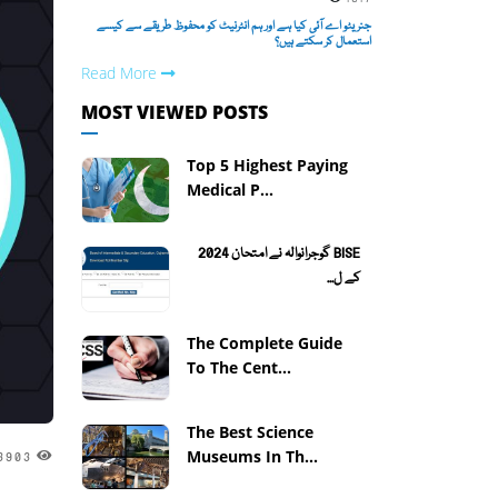
جنریٹو اے آئی کیا ہے اور ہم انٹرنیٹ کو محفوظ طریقے سے کیسے
استعمال کر سکتے ہیں؟
Read More
MOST VIEWED POSTS
Top 5 Highest Paying
Medical P...
BISE گوجرانوالہ نے امتحان 2024
کے ل...
The Complete Guide
To The Cent...
The Best Science
Museums In Th...
3903