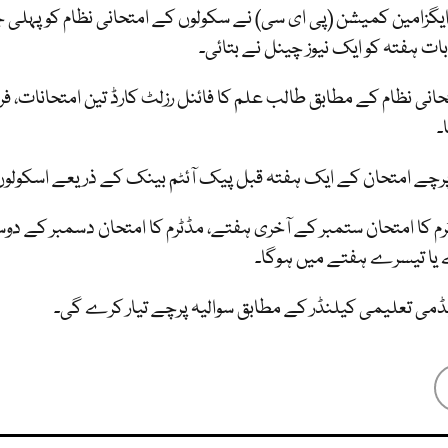
یگزامین کمیشن (پی ای سی) نے سکولوں کے امتحانی نظام کو پہل
بات ہفتہ کو ایک نیوز چینل نے بتائی۔
انی نظام کے مطابق طالب علم کا فائنل رزلٹ کارڈ تین امتحانات، فرسٹ ٹ
۔
پرچے امتحان کے ایک ہفتہ قبل پیک آئٹم بینک کے ذریعے اسکولوں 
م کا امتحان ستمبر کے آخری ہفتے، مڈٹرم کا امتحان دسمبر کے دو
یا تیسرے ہفتے میں ہوگا۔
یڈمی تعلیمی کیلنڈر کے مطابق سوالیہ پرچے تیار کرے گی۔