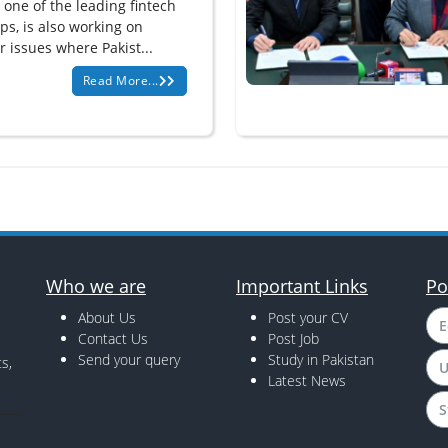
 one of the leading fintech
ps, is also working on
r issues where Pakist...
Read More...
Who we are
Important Links
Po
About Us
Post your CV
E
Contact Us
Post Job
Send your query
Study in Pakistan
s,
U
Latest News
S