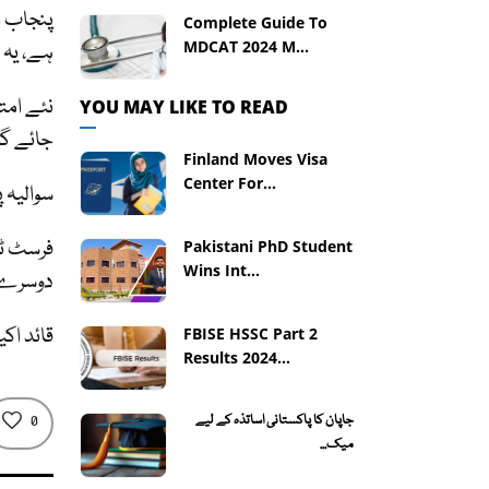
پنجاب ا
Complete Guide To
MDCAT 2024 M...
ہے، یہ 
نئے امتح
YOU MAY LIKE TO READ
جائے گا
Finland Moves Visa
Center For...
سوالیہ 
فرسٹ ٹر
Pakistani PhD Student
Wins Int...
دوسرے 
قائد اک
FBISE HSSC Part 2
Results 2024...
جاپان کا پاکستانی اساتذہ کے لیے
0
میک...