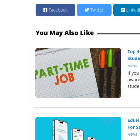
Facebook
Twitter
Linked
You May Also Like
Top 4
Stude
NEWS
If you
aware
studen
EduFi
For S
NEWS