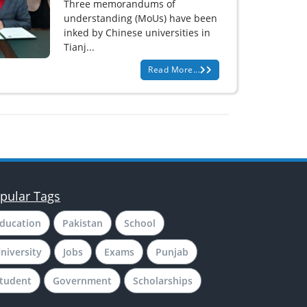
Three memorandums of
understanding (MoUs) have been
inked by Chinese universities in
Tianj...
Read More...
pular Tags
ducation
Pakistan
School
niversity
Jobs
Exams
Punjab
tudent
Government
Scholarships