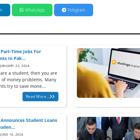
in
WhatsApp
Telegram
 Part-Time Jobs For
nts In Pak...
JANUARY 22, 2024
 are a student, then you are
 of money problems. Many
ts try to save mone...
Read More...
 Announces Student Loans
tuden...
JUNE 14, 2024