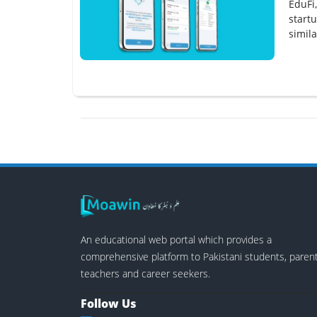
EduFi,
startu
simila
An educational web portal which provides a
comprehensive platform to Pakistani students, parent
teachers and career seekers.
Follow Us