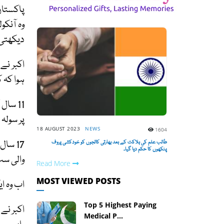
وہ آنکو
دیکھتی
ہوا کہ 
11 سا
پر سولہ سا
18 AUGUST 2023
NEWS
1604
17 سا
طالب علم کی ہلاکت کے بعد بھارتی کالجوں کو خودکشی پروف
پنکھوں کا حکم دیا گیا۔
والی سب
Read More
MOST VIEWED POSTS
اب وہ ای
Top 5 Highest Paying
اکبر نے
Medical P...