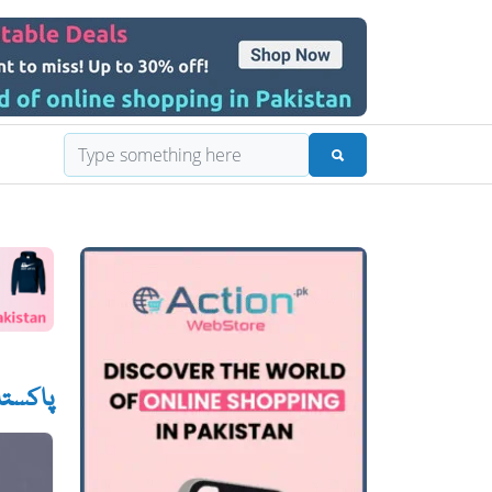
پاکستا