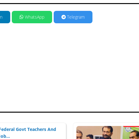
in
WhatsApp
Telegram
Federal Govt Teachers And
Job...