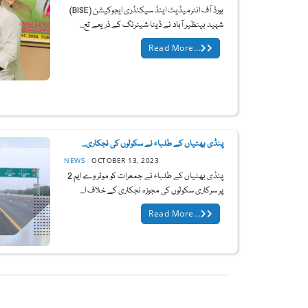
بورڈ آف انٹرمیڈیٹ اینڈ سیکنڈری ایجوکیشن (BISE)
شہید بینظیر آباد نے ڈیٹا شیئرنگ کے ذریعے تع...
Read More...
پنڈی بھٹیاں کے طلباء نے سکولوں کی نجکاری...
NEWS
OCTOBER 13, 2023
پنڈی بھٹیاں کے طلباء نے جمعرات کو موٹر وے ایم 2
پر سرکاری سکولوں کی مجوزہ نجکاری کے خلاف ا...
Read More...