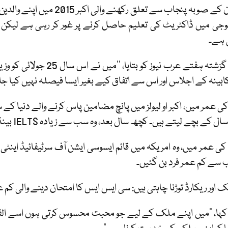
پاکستان کے صوبہ پنجاب سے تع
لوجی میں ڈاکٹریٹ کی تعلیم حاصل کرنے پر غور کر رہی ہے لیکن
 ہے۔
کابینہ کے اجلاس اور اس سے اتفاق کیے بغیر ایسا فیصلہ نہیں کیا جا 
ل کی عمر میں، اکبر او لیولز میں پانچ مضامین پاس کرنے والے دنیا
ل کے بچے لیتے ہیں۔ کچھ سال بعد، وہ سب سے زیادہ IELTS بینڈ اسکورر تھیں۔
ل کی عمر میں، وہ امریکہ میں قائم ایسوسی ایشن آف سرٹیفائیڈ ای
 سے کم عمر فرد بن گئیں۔
ک اور ریکارڈ توڑنا چاہتی ہیں: سی ایس ایس کا امتحان دینے والی کم ع
 کہا، "میں اپنے ملک کے لیے جو محبت محسوس کرتی ہوں اسے الفاظ