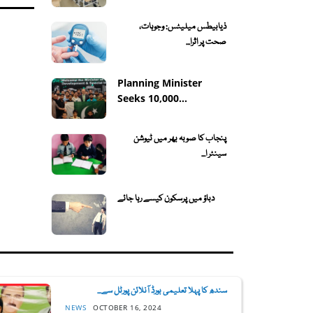
ذیابیطس میلیٹس: وجوہات،
صحت پر اثرا...
Planning Minister
Seeks 10,000...
پنجاب کا صوبہ بھر میں ٹیوشن
سینٹر ا...
دباؤ میں پرسکون کیسے رہا جائے
سندھ کا پہلا تعلیمی بورڈ آنلائن پورٹل سے...
NEWS
OCTOBER 16, 2024