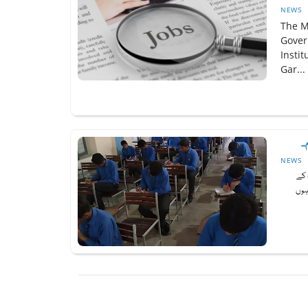
NEWS
The M
Gover
Insti
Gar...
..
NEWS
 کے
ہوں