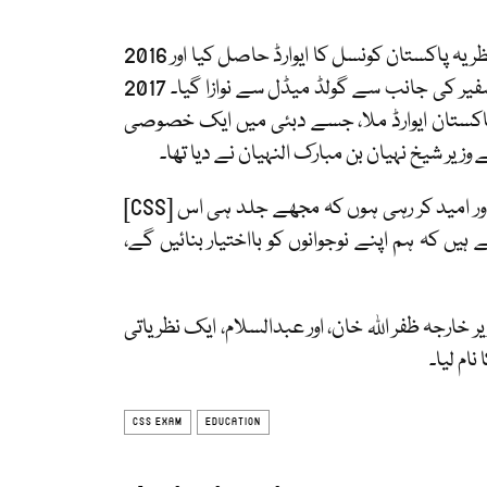
اکبر کو پاکستان میں پہلے ہی تسلیم کیا جا چکا ہے۔ 2013 میں، اس نے نظریہ پاکستان کونسل کا ایوارڈ حاصل کیا اور 2016
میں تعلیم میں شاندار کامیابیوں پر متحدہ عرب امارات میں پاکستان کے سفیر کی جانب سے گولڈ میڈل سے نوازا گیا۔ 2017
کستان ایوارڈ ملا، جسے دبئی میں ایک خصوصی
زیر شیخ نہیان بن مبارک النہیان نے دیا تھا۔
انہوں نے کہا، "میں نے پہلے ہی ایک پٹیشن [PM کے پاس] پیش کی ہے اور امید کر رہی ہوں کہ مجھے جلد ہی اس [CSS]
ں کہ ہم اپنے نوجوانوں کو بااختیار بنائیں گے،
 خارجہ ظفر اللہ خان، اور عبدالسلام، ایک نظریاتی
ام لیا۔
CSS EXAM
EDUCATION