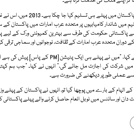
 کر اپنے ملک کی خدمت کرنا ہے۔"
ے پاکستانی حکومت کی طرف سے بہترین کمیونٹی ورک کے لیے پا
ے دوران متحدہ عرب امارات کے ثقافت، نوجوانوں اور سماجی ترقی کے و
میں شرکت کی اجازت مل جائے گی،" انہوں نے کہا۔ "جب ہم کہتے ہی
سے عملی طور پر دیکھنے کی ضرورت ہے۔
ے الہام کے بارے میں پوچھا گیا تو، انہوں نے پاکستان کے پہلے وزیر
 دان اور سائنس میں نوبل انعام حاصل کرنے والے پہلے پاکستانی کا ن