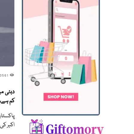
3561
دبئی می
کم ہے، 
اکبر کی عمر 0