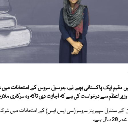
ں مقیم ایک پاکستانی بچے نے، جو سول سروس کے امتحانات میں 
وزیر اعظم سے درخواست کی ہے کہ اجازت دیں تاکہ وہ سرکاری ملازم ب
2 سال ہے۔