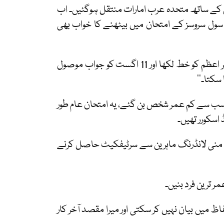
لق رکھنے والی اکبر 2015 میں اپنے والدین کے ساتھ متحدہ عرب امارات منتقل ہوگئیں۔ اب
 سول سروسز کے امتحان میں بیٹھنے کا خواب بھی
اکبر نے گزشتہ ہفتے عرب نیوز کو بتایا، ’’میں نے اس سال 25 جولائی کو وزیر اعظم کو خط لکھا اور 11 اگست کو جواب موصول
سکتا۔‘‘
 کے سب سے کم عمر شخص بن گئے، یہ امتحان عام طور
نٹی منی لانڈرنگ ماہرین سے سرٹیفکیٹ حاصل کرنے
مر ترین فرد بنیں۔
 میں بیان نہیں کر سکتی اور میرا مقصد آخر کار