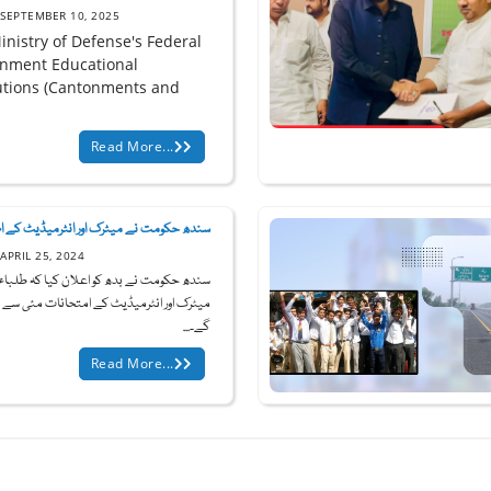
SEPTEMBER 10, 2025
inistry of Defense's Federal
nment Educational
tutions (Cantonments and
Read More...
سندھ حکومت نے میٹرک اور انٹرمیڈیٹ کے ام.
APRIL 25, 2024
سندھ حکومت نے بدھ کو اعلان کیا کہ طلباء
میٹرک اور انٹرمیڈیٹ کے امتحانات مئی سے 
گے۔...
Read More...