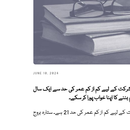
JUNE 10, 2024
شرکت کے لیے کم از کم عمر کی حد سے ایک سال
ننے کا اپنا خواب پورا کر سکے۔
پاکستان کے سنٹرل سپیریئر سروسز (سی ایس ایس) کے امتحانات میں شرکت کے لیے کم از کم عمر کی حد 21 ہے۔ ستارہ بروج