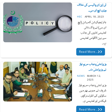
ٹی این ای پالیسی کی خلاف
ورزی: ایچ ای سی...
HEC
APRIL 18, 2023
ہائر ایجوکیشن کمیشن (ایچ
ای سی) نے پاکستانی
تعلیمی اداروں کی جانب
سے بین الاقوامی تعلیمی
پ...
Read More...
وزیراعلیٰ پنجاب مریم نواز
نے وزیراعلیٰ ت...
NEWS
MARCH 12,
2025
وزیر اعلیٰ پنجاب مریم نواز
شریف نے صوبے بھر میں
سکولوں کے انفراسٹرکچر،
فیکلٹی اور تعلیمی م...
Read More...