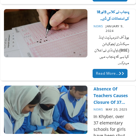
پنجاب نے کلاس 9 اور 10
کے امتحانات کی ڈی...
NEWS
JANUARY 9,
2024
بورڈ آف انٹرمیڈیٹ اینڈ
سیکنڈری ایجوکیشن
(BISE) راولپنڈی نے اعلان
کیا ہے کہ پنجاب میں
میٹرک...
Read More...
Absence Of
Teachers Causes
Closure Of 37...
NEWS
MAY 20, 2025
In Khyber, over
37 elementary
schools for girls
have been shut