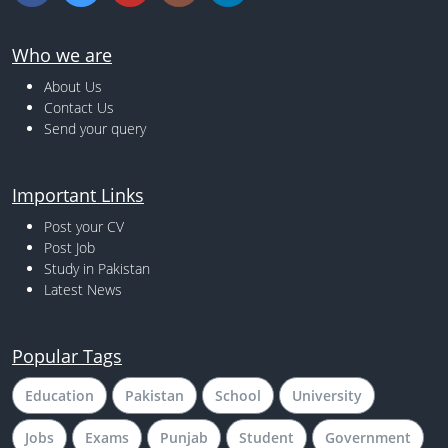
Who we are
About Us
Contact Us
Send your query
Important Links
Post your CV
Post Job
Study in Pakistan
Latest News
Popular Tags
Education
Pakistan
School
University
Jobs
Exams
Punjab
Student
Government