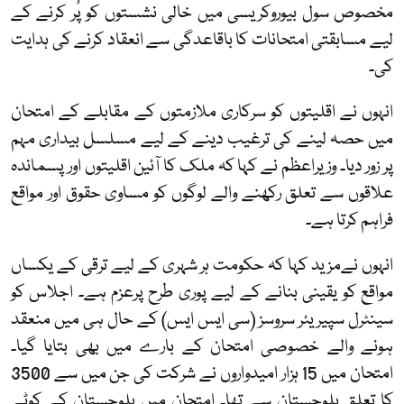
مخصوص سول بیوروکریسی میں خالی نشستوں کو پُر کرنے کے
لیے مسابقتی امتحانات کا باقاعدگی سے انعقاد کرنے کی ہدایت
کی۔
انہوں نے اقلیتوں کو سرکاری ملازمتوں کے مقابلے کے امتحان
میں حصہ لینے کی ترغیب دینے کے لیے مسلسل بیداری مہم
پر زور دیا۔ وزیراعظم نے کہا کہ ملک کا آئین اقلیتوں اور پسماندہ
علاقوں سے تعلق رکھنے والے لوگوں کو مساوی حقوق اور مواقع
فراہم کرتا ہے۔
انہوں نےمزید کہا کہ حکومت ہر شہری کے لیے ترقی کے یکساں
مواقع کو یقینی بنانے کے لیے پوری طرح پرعزم ہے۔ اجلاس کو
سینٹرل سپیریئر سروسز (سی ایس ایس) کے حال ہی میں منعقد
ہونے والے خصوصی امتحان کے بارے میں بھی بتایا گیا۔
امتحان میں 15 ہزار امیدواروں نے شرکت کی جن میں سے 3500
کا تعلق بلوچستان سے تھا۔ امتحان میں بلوچستان کے کوٹے