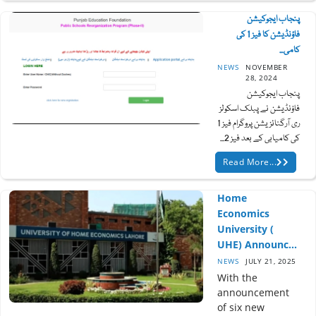
پنجاب ایجوکیشن
فاؤنڈیشن کا فیز 1 کی
کامی...
NEWS
NOVEMBER
28, 2024
پنجاب ایجوکیشن
فاؤنڈیشن نے پبلک اسکولز
ری آرگنائزیشن پروگرام فیز 1
کی کامیابی کے بعد فیز 2...
Read More...
Home
Economics
University (
UHE) Announc...
NEWS
JULY 21, 2025
With the
announcement
of six new