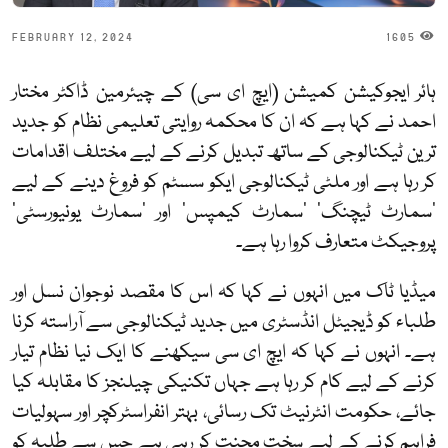
FEBRUARY 12, 2024
1605
ہائر ایجوکیشن کمیشن (ایچ ای سی) کے چیئرمین ڈاکٹر مختار
احمد نے کہا ہے کہ ان کا محکمہ روایتی تعلیمی نظام کو جدید
ترین ٹیکنالوجی کے ساتھ تبدیل کرنے کے لیے مختلف اقدامات
کر رہا ہے اور ملٹی ٹیکنالوجی ایکو سسٹم کو فروغ دینے کے لیے
'سمارٹ ٹیچنگ' 'سمارٹ کیمپس' اور 'سمارٹ یونیورسٹی'
پروجیکٹ متعارف کروا رہا ہے۔
میڈیا ٹاک میں انہوں نے کہا کہ اس کا مقصد نوجوان نسل اور
طلباء کو ڈیجیٹل انڈسٹری میں جدید ٹیکنالوجی سے آراستہ کرنا
ہے۔ انہوں نے کہا کہ ایچ ای سی سیکھنے کا ایک نیا نظام تیار
کرنے کے لیے کام کر رہا ہے جہاں تکنیکی چیلنجز کا مقابلہ کیا
جائے، حکومت انٹرنیٹ تک رسائی، بہتر انفراسٹرکچر اور سہولیات
فراہم کرنے کے لیے سخت محنت کر رہی ہے جس سے طلبہ کو