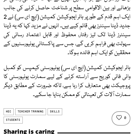
بڑھانے اور بین الاقوامی سطح پر شناخت حاصل کرنے کی جانب
ایک اہم قدم کے طور پر ہائر ایجوکیشن کمیشن (ایچ ای سی) نے 2
جدید ڈیٹا سینٹرز بھی قائم کیے ہیں۔ انہوں نے مزید کہا کہ یہ ڈیٹا
سینٹرز ڈیٹا تک تیز رفتار، محفوظ اور قابل اعتماد رسائی کی
سہولت بھی فراہم کریں گے، جس سے پاکستانی یونیورسٹیوں کے
محققین کو ایک اہم فائدہ ہوگا۔
ہائر ایجوکیشن کمیشن (ایچ ای سی) یونیورسٹی کیمپس کو کمبل
وائی فائی کوریج سے آراستہ کرنے کے لیے سمارٹ یونیورسٹی کا
پروجیکٹ بھی متعارف کرا رہا ہے، تاکہ ضرورت کے مطابق دیگر
سمارٹ آلات کی تعیناتی کو ممکن بنایا جا سکے۔
HEC
TEACHER TRAINING
SKILLS
0
STUDENTS
Sharing is caring