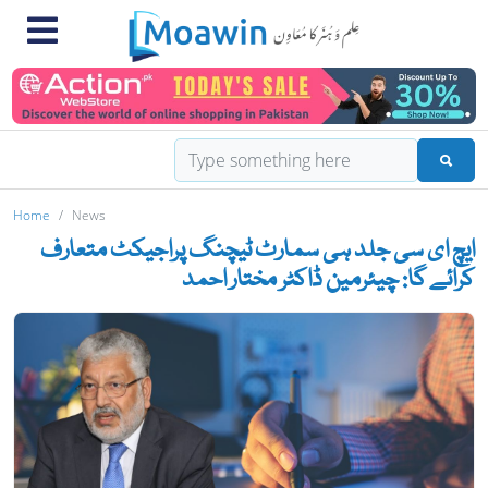
Home
News
ایچ ای سی جلد ہی سمارٹ ٹیچنگ پراجیکٹ متعارف
کرائے گا: چیئرمین ڈاکٹر مختار احمد