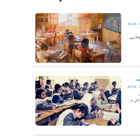
BLOG
nbs بھی کہا جاتا ہے،
...
BLOG
،
تی ہ...