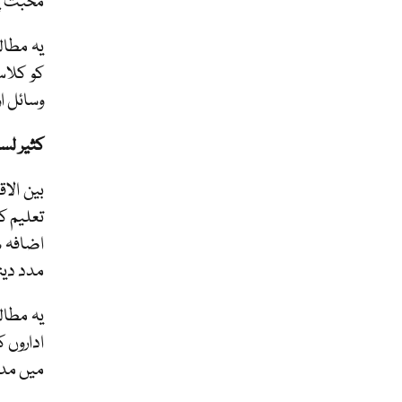
محبت پی
یہ مطال
کو کلاس
وسائل او
کثیر لس
بین الا
تعلیم ک
اضافہ ش
مدد دیت
یہ مطال
اداروں 
میں مدد