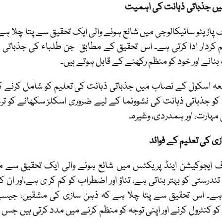
یں جذباتی ذہانت کی اہمیت
 پازیٹو سائیکالوجی میں شائع ہونے والی ایک تحقیق سے پتا چلا ہے ک
 کردار ادا کرتی ہے۔ اس تحقیق کے مطابق جن طلباء کی جذباتی ذہ
بنانے اور خود کو منظم رکھنے کے قابل ہوتے ہیں۔
عہ اسکول کے نصاب میں جذباتی ذہانت کی تعلیم کو شامل کرنے کی 
و جذباتی ذہانت کی نشوونما کے لیے ضروری اسکلز سکھانے کو ت
ہارت، اور ہمدردی، وغیرہ۔
ی کی تعلیم کے فوائد
 ایجوکیشن اینڈ پریکٹس میں شائع ہونے والی ایک تحقیق سے م
تندرستی کو بہتر بناتی ہے، تناؤ اور اضطراب کو کم کر ی ہے،اور ا
ہے۔ اس تحقیق سے پتا چلا ہے کہ ذہن سازی کی مشقیں، جیسے ی
و کنٹرول کرنے اور اپنی توجہ کو منظم کرنے میں مدد کرتی ہیں جس