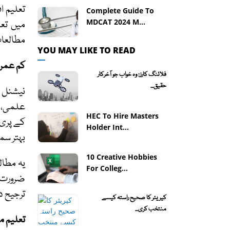
Complete Guide To
MDCAT 2024 M...
مطالعات
YOU MAY LIKE TO READ
کم عمر
فلائنگ کارز: وہ خواب جو آخرکار
حقیق...
نیشنل ا
علمی، س
HEC To Hire Masters
کے پری 
Holder Int...
بہتر سم
10 Creative Hobbies
یہ مطال
For Colleg...
ضرورت ک
ترجیح د
کیریئر کا صحیح راستہ کیسے
منتخب کری...
تعلیم م