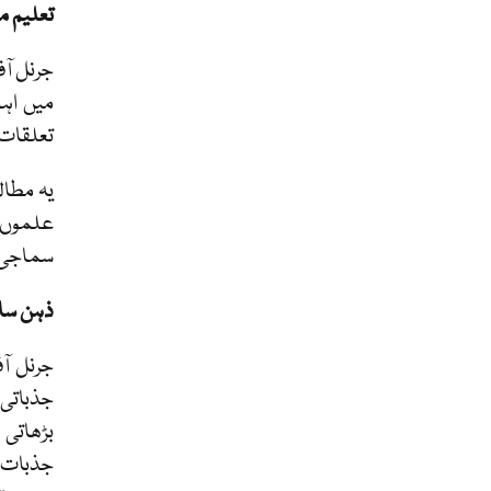
تعلیم م
جرنل آف
میں اہم
تعلقات 
یہ مطال
علموں ک
سماجی م
ذہن ساز
جرنل آف
جذباتی 
بڑھاتی 
جذبات ک