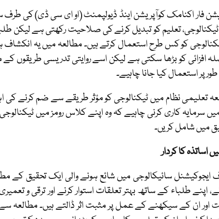
یشن فار اکنامک کوآپریشن اینڈ ڈیولپمنٹ (او ای سی ڈی) کی طر
یکنالوجی، تعلیم کو تبدیل کرنے کی صلاحیت رکھتی ہے لیکن طلبا
یکنالوجی کو کس طرح استعمال کرتے ہیں۔ مطالعہ میں یہ انکشاف
لہ افزائی کو بڑھا سکتی ہے لیکن اسے روایتی تدریسی طریقوں ک
طور پر استعمال کیا جانا چاہیے۔
عہ تعلیمی نظام میں ٹیکنالوجی کو مؤثر طریقے سے ضم کرنے کی اہم
یں سرمایہ کاری کرنی چاہیے کہ وہ اپنے کلاس رومز میں ٹیکنالوج
ق میں شامل کریں۔
ں اساتذہ کا کردار
 ایجوکیشنل سائیکالوجی میں شائع ہونے والی ایک تحقیق کے مط
نے، اپنے طلباء کے ساتھ بہتر تعلقات استوار کرنے اور ترقی و تعمیر
ور ان کے سیکھنے کے عمل پر مثبت اثر ڈالتے ہیں۔ مطالعہ سے پ