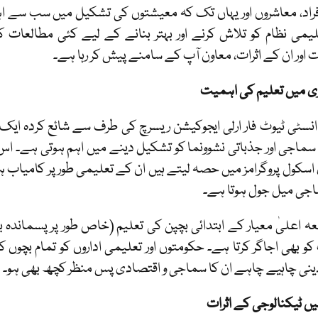
 اور ان کے اثرات، معاون آپ کے سامنے پیش کر رہا ہے۔
ی میں تعلیم کی اہمیت
نسٹی ٹیوٹ فار ارلی ایجوکیشن ریسرچ کی طرف سے شائع کردہ ایک
ماجی اور جذباتی نشوونما کو تشکیل دینے میں اہم ہوتی ہے۔ اس 
اسکول پروگرامز میں حصہ لیتے ہیں ان کے تعلیمی طور پر کامیاب ہو
اجی میل جول ہوتا ہے۔
عہ اعلیٰ معیار کے ابتدائی بچپن کی تعلیم (خاص طور پر پسماندہ 
و بھی اجاگر کرتا ہے۔ حکومتوں اور تعلیمی اداروں کو تمام بچوں 
ینی چاہیے چاہے ان کا سماجی و اقتصادی پس منظر کچھ بھی ہو۔
یں ٹیکنالوجی کے اثرات