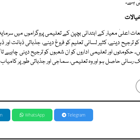
تی ہے۔
یالات
عات اعلیٰ معیار کے ابتدائی بچپن کے تعلیمی پروگراموں میں سرمایہ
 کو ترجیح دینے، کثیر لسانی تعلیم کو فروغ دینے، جذباتی ذہانت اور
ں۔ حکومتوں اور تعلیمی اداروں کو ان شعبوں کو ترجیح دینی چاہیے تاک
ک رسائی حاصل ہو اور وہ تعلیمی، سماجی اور جذباتی طور پر کامیاب
in
WhatsApp
Telegram