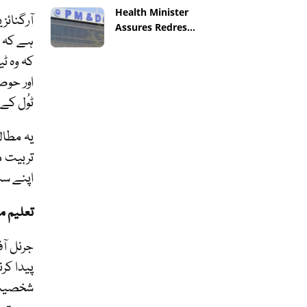
Health Minister
آرگنائز
Assures Redres...
ہے کہ ٹ
کہ وہ ٹ
اور حوص
ٹوُل کے 
یہ مطال
تربیت م
اپنے سب
تعلیم می
جرنل آف
پیدا کر
شخصیت ا