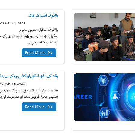
والڈورٖف تعلیم کے فوائد
MARCH 20, 2023
والڈورف اسکول، جنہیں سٹینر
اسکول&p;Steiner schools
ایک قسم کا تعلیمی ا...
Read More...
وقت کے ساتھ اسکول اور کلاس روم کیسے بدلے
MARCH 13, 2023
تعلیم انسان کا بنیادی حق ہے۔ پاکستان میں
تعلیمی معیار کو بہتر بنانے اور معاشرے کی بدل
Read More...