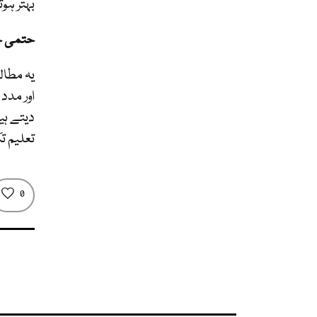
بہتر ہو
حتمی خ
یہ مطال
اور مدد
دیتے ہی
تعلیم ت
0