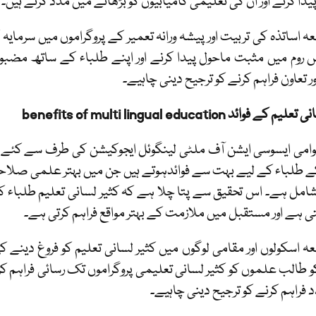
دا کرنے اور ان کی تعلیمی کامیابیوں کو بڑھانے میں مدد کرتے ہیں۔
عہ اساتذہ کی تربیت اور پیشہ ورانہ تعمیر کے پروگراموں میں سرمایہ
 روم میں مثبت ماحول پیدا کرنے اور اپنے طلباء کے ساتھ مضبو
ر تعاون فراہم کرنے کو ترجیح دینی چاہیے۔
انی تعلیم کے فوائد
benefits of multi lingual education
قوامی ایسوسی ایشن آف ملٹی لینگوئل ایجوکیشن کی طرف سے کئے 
ے طلباء کے لیے بہت سے فوائدہوتے ہیں جن میں بہتر علمی صلاحیتی
امل ہے۔ اس تحقیق سے پتا چلا ہے کہ کثیر لسانی تعلیم طلباء ک
ی ہے اور مستقبل میں ملازمت کے بہتر مواقع فراہم کرتی ہے۔
عہ اسکولوں اور مقامی لوگوں میں کثیر لسانی تعلیم کو فروغ دینے 
کو طالب علموں کو کثیر لسانی تعلیمی پروگراموں تک رسائی فراہم 
 فراہم کرنے کو ترجیح دینی چاہیے۔