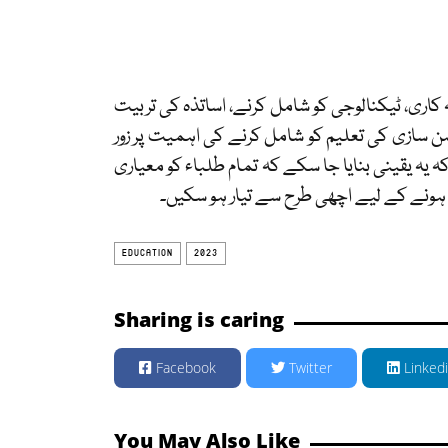
 کاری، ٹیکنالوجی کو شامل کرنے، اساتذہ کی تربیت
 ذہن سازی کی تعلیم کو شامل کرنے کی اہمیت پر زور
ہ یہ یقینی بنایا جا سکے کہ تمام طلباء کو معیاری
 ہونے کے لیے اچھی طرح سے تیار ہو سکیں۔
EDUCATION
2023
Sharing is caring
Facebook
Twitter
Linked
You May Also Like