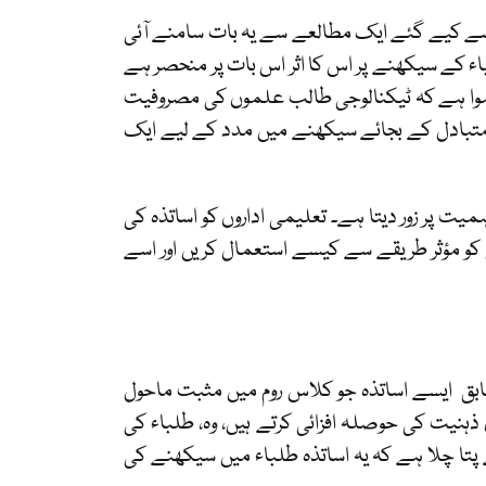
ف سے کیے گئے ایک مطالعے سے یہ بات سامنے آئی
ء کے سیکھنے پر اس کا اثر اس بات پر منحصر ہے
 ہوا ہے کہ ٹیکنالوجی طالب علموں کی مصروفیت
ے متبادل کے بجائے سیکھنے میں مدد کے لیے ایک
یت پر زور دیتا ہے۔ تعلیمی اداروں کو اساتذہ کی
ی کو مؤثر طریقے سے کیسے استعمال کریں اور اسے
ابق ایسے اساتذہ جو کلاس روم میں مثبت ماحول
ی ذہنیت کی حوصلہ افزائی کرتے ہیں، وہ، طلباء کی
تا چلا ہے کہ یہ اساتذہ طلباء میں سیکھنے کی