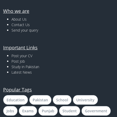
Who we are
About Us
Contact Us
Send your query
Important Links
Post your CV
Post Job
Study in Pakistan
Latest News
Popular Tags
Education
Pakistan
School
University
Jobs
Exams
Punjab
Student
Government