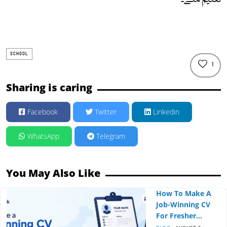
تعلیم ملے۔
SCHOOL
1
Sharing is caring
Facebook
Twitter
Linkedin
WhatsApp
Telegram
You May Also Like
How To Make A
Job-Winning CV
For Fresher...