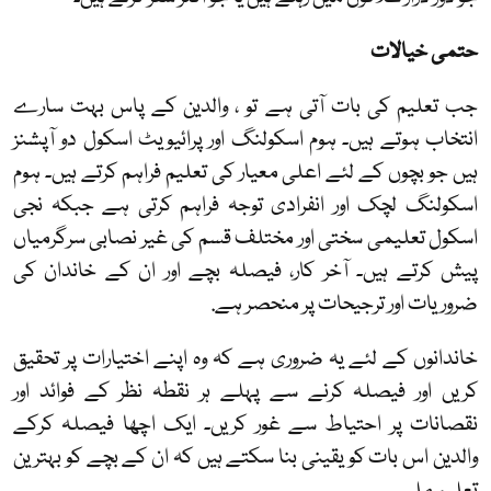
حتمی خیالات
جب تعلیم کی بات آتی ہے تو ، والدین کے پاس بہت سارے
انتخاب ہوتے ہیں۔ ہوم اسکولنگ اور پرائیویٹ اسکول دو آپشنز
ہیں جو بچوں کے لئے اعلی معیار کی تعلیم فراہم کرتے ہیں۔ ہوم
اسکولنگ لچک اور انفرادی توجہ فراہم کرتی ہے جبکہ نجی
اسکول تعلیمی سختی اور مختلف قسم کی غیر نصابی سرگرمیاں
پیش کرتے ہیں۔ آخر کار، فیصلہ بچے اور ان کے خاندان کی
ضروریات اور ترجیحات پر منحصر ہے.
خاندانوں کے لئے یہ ضروری ہے کہ وہ اپنے اختیارات پر تحقیق
کریں اور فیصلہ کرنے سے پہلے ہر نقطہ نظر کے فوائد اور
نقصانات پر احتیاط سے غور کریں۔ ایک اچھا فیصلہ کرکے
والدین اس بات کو یقینی بنا سکتے ہیں کہ ان کے بچے کو بہترین