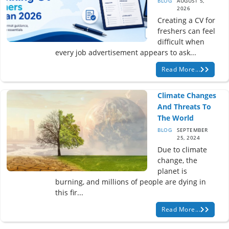
BLOG
AUGUST 5,
2026
Creating a CV for
freshers can feel
difficult when
every job advertisement appears to ask...
Read More...
Climate Changes
And Threats To
The World
BLOG
SEPTEMBER
25, 2024
Due to climate
change, the
planet is
burning, and millions of people are dying in
this fir...
Read More...