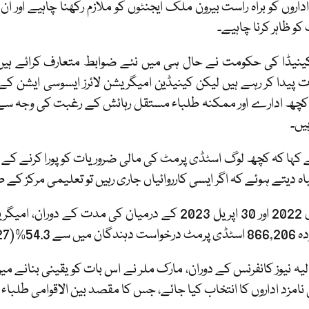
اداروں کو براہ راست بیرون ملک ایجنٹوں کو ملازم رکھنا چاہیے اور 
کو ظاہر کرنا چاہیے۔
ینیڈا کی حکومت نے حال ہی میں نئے ضوابط متعارف کرائے ہیں جو
پیدا کر رہے ہیں لیکن کینیڈین امیگریشن لائرز ایسوسی ایشن کے 
چھ ادارے اور ممکنہ طلباء مستقل رہائش کے رغبت کی وجہ سے ن
یں۔
ے کہا کہ کچھ لوگ اسٹڈی پرمٹ کی مالی ضروریات کو پورا کرنے کے
باہ دیتے ہوئے کہ اگر ایسی کارروائیاں جاری رہیں تو تعلیمی مرکز کے
1 جنوری 2022 اور 30 اپریل 2023 کے درمیان کی مدت
470,427) کو منظور کیا۔
یہ نیوز کانفرنس کے دوران، مارک ملر نے اس بات کو یقینی بنانے می
امزد اداروں کا انتخاب کیا جائے، جس کا مقصد بین الاقوامی طلباء 