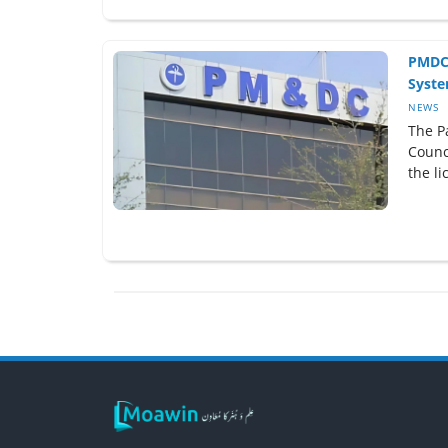
PMDC 
Syste
NEWS
The P
Counc
the li