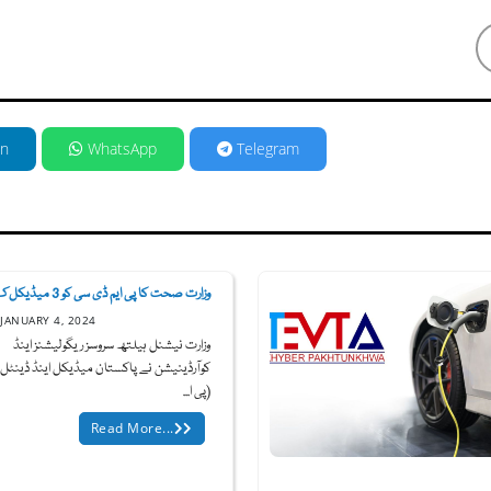
in
WhatsApp
Telegram
وزارت صحت کا پی ایم ڈی سی کو 3 میڈیکل ک...
JANUARY 4, 2024
وزارت نیشنل ہیلتھ سروسز ریگولیشنز اینڈ
کوآرڈینیشن نے پاکستان میڈیکل اینڈ ڈینٹل
(پی ا...
Read More...