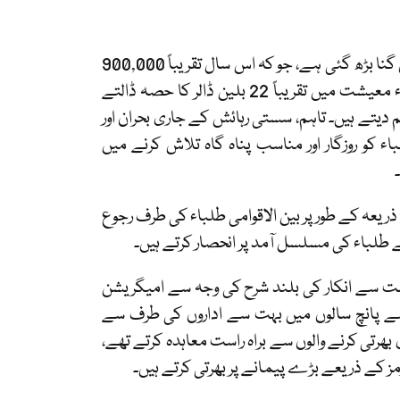
پچھلی دہائی کے دوران، کینیڈا میں اسٹڈی پرمٹ رکھنے والوں کی تعداد تین گنا بڑھ گئی ہے، جو کہ اس سال تقریباً 900,000
تک پہنچ گئی ہے جو کہ 2013 میں 300,000 تھی۔ یہ بین الاقوامی طلباء معیشت میں تقریباً 22 بلین ڈالر کا حصہ ڈالتے
شن فیس کے ذریعے 200,000 ملازمتوں کو جنم دیتے ہیں۔ تاہم، سستی رہائش کے جاری بحران اور
 کو روزگار اور مناسب پناہ گاہ تلاش کرنے میں
یعہ کے طور پر بین الاقوامی طلباء کی طرف رجوع
ے طلباء کی مسلسل آمد پر انحصار کرتے ہیں۔
است سے انکار کی بلند شرح کی وجہ سے امیگریشن
ے پانچ سالوں میں بہت سے اداروں کی طرف سے
رتی کرنے والوں سے براہ راست معاہدہ کرتے تھے،
مز کے ذریعے بڑے پیمانے پر بھرتی کرتے ہیں۔