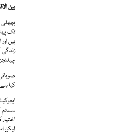
بین الاق
زندگی ک
چیلنجز 
صوبائی 
کیا ہے۔
ایجوکیش
سسٹم کے
اختیار 
لیکن اب