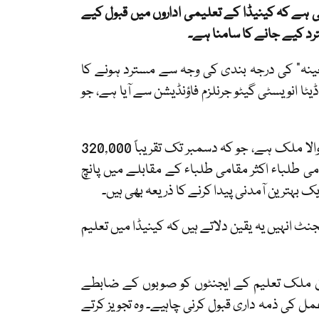
 ہے کہ کینیڈا کے تعلیمی اداروں میں قبول کیے
ترد کیے جانے کا سامنا ہے۔
ر" یا "غیر متعینہ" کی درجہ بندی کی وجہ سے مسترد ہونے کا
یٹا انویسٹی گیٹو جرنلزم فاؤنڈیشن سے آیا ہے، جو
کینیڈا میں بین الاقوامی طلباء کے لیے ہندوستان ایک سرکردہ تعاون کرنے والا ملک ہے، جو کہ دسمبر تک تقریباً 320,000
می طلباء اکثر مقامی طلباء کے مقابلے میں پانچ
یک بہترین آمدنی پیدا کرنے کا ذریعہ بھی ہیں۔
جنٹ انہیں یہ یقین دلاتے ہیں کہ کینیڈا میں تعلیم
یرون ملک تعلیم کے ایجنٹوں کو صوبوں کے ضابطے
 عمل کی ذمہ داری قبول کرنی چاہیے۔ وہ تجویز کرتے