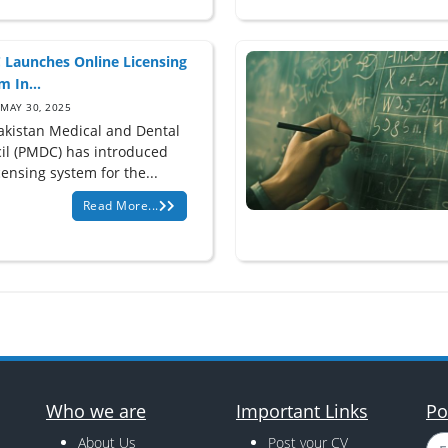
Launches Online Licensing
m In...
MAY 30, 2025
akistan Medical and Dental
il (PMDC) has introduced
censing system for the...
Read More...
Who we are
Important Links
Po
About Us
Post your CV