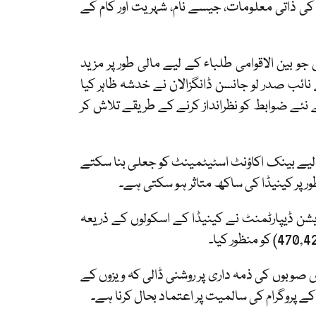
ان کی ذاتی معلومات، جیسے نام، شہریت اور کام کے
 بین الاقوامی طلباء کے لیے مالی طور پر مزید
نائب صدر لو جانسن ڈانگزالان نے خدشہ ظاہر کیا
ئے ضوابط کو نظرانداز کرنے کے طریقے تلاش کر
 لیے بینک اکاؤنٹ اسٹیٹمینٹ کو جعلی بنا سکتے
 طور پر کینیڈا کی ساکھ متاثر ہو سکتی ہے۔
 کے دوران، امیگریشن ڈیپارٹمنٹ نے کینیڈا کے اسکولوں کے ذریعہ
ں صوبوں کی ذمہ داری پر روشنی ڈالی کہ ویزوں کے
کے پروگرام کی سالمیت پر اعتماد بحال کرنا ہے۔