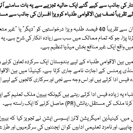
سٹار کی جانب سے کیے گئے ایک حالیہ تجزیے سے یہ بات سامنے آئی
لے تقریباً نصف بین الاقوامی طلباء کو ویزا افسران کی جانب سے مس
ہندوستان سے تقریباً 40 فیصد طلبہ ویزا درخواستوں کو "دیگ
رنا پڑا، جو کہ تمام ممالک میں سب سے زیادہ انکار کی شرح ہے۔ یہ ڈ
میں واقع ایک غیر منافع بخش میڈیا تنظیم ہے۔
ٹڈی پرمٹس کے اجازت نامے جاری کرتا ہے۔ کینیڈا میں بین الاقوا
دہ فیس ادا کرتے ہیں اور اس وجہ سے نجی اور سرکاری کالجوں کے لیے ا
باء یہ زیادہ فیس ادا کرتے رہتے ہیں کیونکہ بیرون ملک تعلیم کے ای
ک کی مستقل رہائش (PR) حاصل کرنے کا ایک راستہ ہے۔
میں، کینیڈین امیگریشن لائرز ایسوسی ایشن نے تجویز کیا کہ ب
چاہیے، اور نامزد تعلیمی اداروں کو ان ایجنٹوں کی سرگرمیوں اور طرز