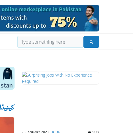
کینیڈا اسٹڈی ویز
26 JANUARY 2023
BLOG
2623