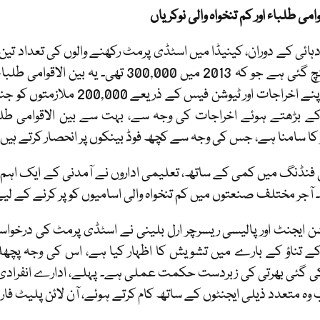
وامی طلباء اور کم تنخواہ والی نوکریاں
ہیں اور اپنے اخراجات اور ٹیو
ے بڑھتے ہوئے اخراجات کی وجہ سے، بہت سے بین الاقوامی طلباء
کا سامنا ہے، جس کی وجہ سے کچھ فوڈ بینکوں پر انحصار کرتے ہیں۔
فنڈنگ میں کمی کے ساتھ، تعلیمی اداروں نے آمدنی کے ایک اہم ذر
 آجر مختلف صنعتوں میں کم تنخواہ والی اسامیوں کو پر کرنے کے لی
ن ایجنٹ اور پالیسی ریسرچر ارل بلینی نے اسٹڈی پرمٹ کی درخو
 تناؤ کے بارے میں تشویش کا اظہار کیا ہے، اس کی وجہ پچھل
کی گئی بھرتی کی زبردست حکمت عملی ہے۔ پہلے، ادارے انفرادی بھ
 وہ متعدد ذیلی ایجنٹوں کے ساتھ کام کرتے ہوئے، آن لائن پلیٹ فار