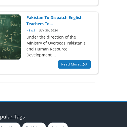
Pakistan To Dispatch English
Teachers To...
NEWS
JULY 30, 2024
Under the direction of the
Ministry of Overseas Pakistanis
and Human Resource
Development,...
Read More...
pular Tags