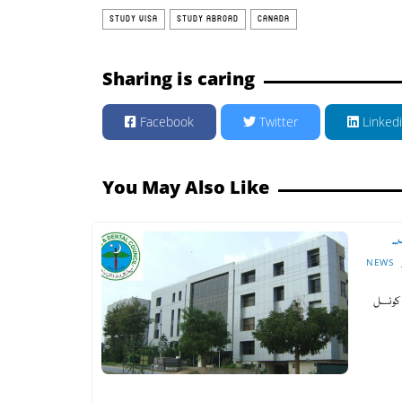
STUDY VISA
STUDY ABROAD
CANADA
Sharing is caring
Facebook
Twitter
Linked
You May Also Like
NEWS
 کونسل