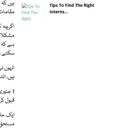
ہیں کہ 
Tips To Find The Right
مقامات 
Interns...
اگرچہ ک
مشکلات 
ہے کہ ک
سکتے ہ
انہوں ن
ہیں، انت
قبول کردہ 866,206 اسٹڈی پرمٹ درخواست دہندگان میں سے 54.3% (
ایک حال
مستحق ن