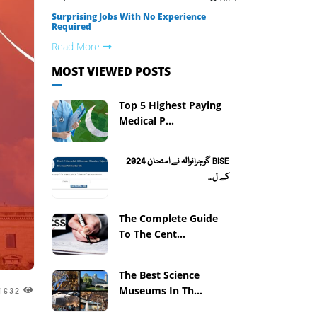
Surprising Jobs With No Experience
Required
Read More
MOST VIEWED POSTS
Top 5 Highest Paying
Medical P...
BISE گوجرانوالہ نے امتحان 2024
کے ل...
The Complete Guide
To The Cent...
The Best Science
Museums In Th...
1632