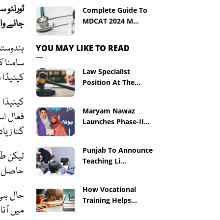
ٹورنٹو 
Complete Guide To
MDCAT 2024 M...
جانے وا
YOU MAY LIKE TO READ
سامنا ک
Law Specialist
کینیڈا 
Position At The...
Maryam Nawaz
فعال اس
Launches Phase-II...
گنا زیا
Punjab To Announce
لیکن طل
Teaching Li...
حاصل کرنا مل
How Vocational
حال ہی 
Training Helps...
میں آنا 