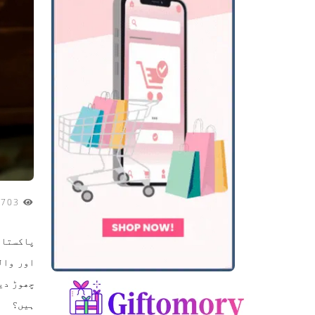
2703
پاکستان
اور وال
چھوڑ دی
ہیں؟