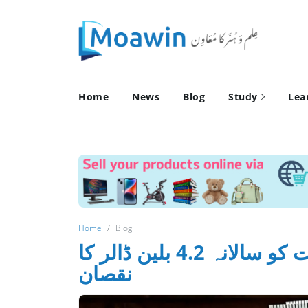
Home
News
Blog
Study
Lea
Home
Blog
برین ڈرین: طلبہ کی ہجرت سے معیشت کو سالانہ 4.2 بلین ڈالر کا
نقصان