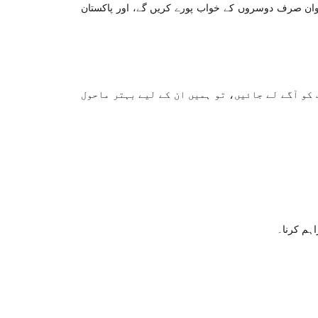
جوان صرف دوسروں کے خواب پورے کریں گے، اور پاکستان
کو آگے لے جائیں، تو ہمیں ان کے لیے بہتر ماحول
اہم کرنا۔