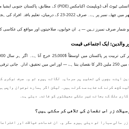
پاکستان انسٹی ٹیوٹ آف ڈویلپمنٹ اکنامکس (PIDE) کے
مبر پر ہے۔ صرف 2022-23 کے درمیان، تعلیم یافتہ افراد کی ہجرت میں 26.6 فیصد اضافہ ہوا۔
 و شمار صرف نمبرز نہیں — یہ ان خوابوں، صلاحیتوں اور مواقع کی عکاسی کرتے
ر والدین: ایک اجتماعی قیمت
 جاتی ترقی، اور ٹیکس آمدن کا خسارہ شامل نہیں۔
ین اپنے بچوں کی تعلیم پر سرمایہ لگاتے ہیں، تو وہ صرف نوکری ک
لیے کچھ کرنے کے جذبے سے کرتے ہیں۔ لیکن اگر ہمارے نوجوان واپس ہی
کاری ملک کے بجائے غیر ملکی معیشتوں کو فائدہ دیتی ہے۔
سیلات زر اس نقصان کی تلافی کر سکتی ہیں؟
 زر مالی سہارا تو دیتی ہیں، مگر وہ ان خدمات، خیالات اور اختراعا