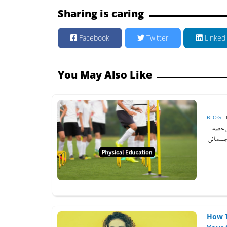
Sharing is caring
Facebook
Twitter
Linked
You May Also Like
BLOG
ی حصہ
جسمانی
How T