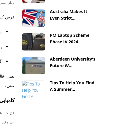
وطن میں
Australia Makes It
فرض کریں 100,000 ہنر مند پیشہ ور سالانہ بیرونِ ملک جا کر $60,000 کماتے ہیں، اور ہر
Even Strict...
بی
PM Laptop Scheme
Phase IV 2024...
وط
Aberdeen University's
اگر 
Future W...
یعنی خال
Tips To Help You Find
نہیں۔
A Summer...
کامیابی
آج کا ط
کی بڑی 