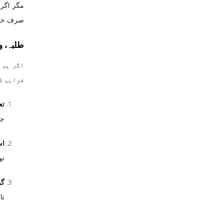
مگر اگر 
صرف خواب
طلبہ، و
اگر ہم 
فراہم ک
تع
جد
اس
نو
گو
تا