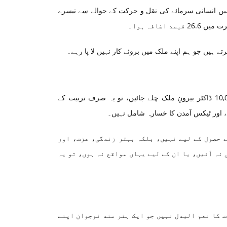
 مطابق، پاکستان جنوبی ایشیا میں انسانی سرمائے کی نقل و حرکت کے حوالے سے تیسرے
 ہیں جو ہم اپنے ملک میں بروئے کار نہیں لا پا رہے۔
ایک ڈاکٹر کی تربیت پر پاکستان میں اوسطاً $25,000 خرچ آتا ہے۔ اگر ہر سال 10,000 ڈاکٹر بیرونِ ملک چلے جائیں، تو یہ صرف تربیت کے
ے حصول کے لیے نہیں، بلکہ بہتر زندگی، عزت، اور
 نہ آئیں، یا ان کے لیے یہاں مواقع نہ ہوں، تو یہ
ت کا نعم البدل نہیں جو ایک ہنر مند نوجوان اپنے