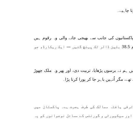
ا چاہیے۔
 پاکستانیوں کی جانب سے بھیجی جانے والی وہ رقوم ہیں
جنہوں نے ہماری معیشت کو اکثر نازک لمحوں میں سنبھالا دیا۔ 2024-25 میں یہ رقوم 38.5 بلین ڈالر تک پہنچ گئیں — ایک ریکارڈ، جو
ہیں ہم نے برسوں پڑھایا، تربیت دی، اور پھر وہ ملک چھوڑ
، مگر اُنہیں باہر جا کر پورا کرنا پڑا۔
ترقی یافتہ ممالک کی طرف ہجرت ہے۔ پاکستان میں
اور سیکیورٹی و گورننس کے مسائل نوجوانوں کو یہ