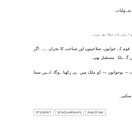
 سہولیات۔
وابوں کے مطابق ہوں۔
 قوم کے خوابوں، صلاحیتوں اور شناخت کا بحران ہے۔ اگر
ں گے بلکہ مستقبل بھی۔
 — نوجوانوں — کو ملک میں ہی رکھنا ہوگا، انہیں سننا
و سکتی۔
STUDENT
SCHOLARSHIPS
PAKISTAN