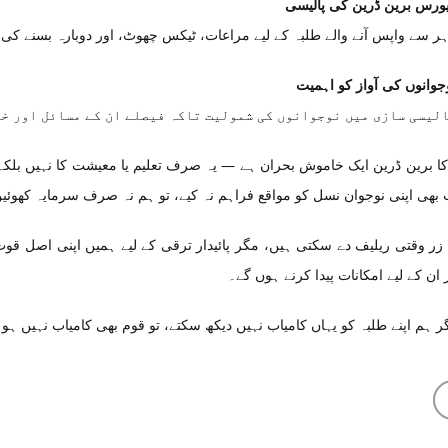
ورس برین ڈرین کی پالیسی
ہر سے واپس آنے والے طلبہ کے لیے مراعات، ٹیکس چھوٹ، اور دوبارہ بسنے کی
جوانوں کی آواز کو اہمیت
لیسی سازی میں نوجوانوں کی شمولیت تاکہ فیصلے ان کے مسائل اور خ
کا برین ڈرین ایک خاموش بحران ہے — یہ صرف تعلیم یا معیشت کا نہیں بلکہ
 بھی اپنی نوجوان نسل کو مواقع فراہم نہ کیے، تو ہم نہ صرف سرمایہ کھوئی
زر وقتی ریلیف دے سکتی ہیں، مگر پائیدار ترقی کے لیے ہمیں اپنی اصل قوت
 ان کے لیے امکانات پیدا کرنے ہوں گے۔
گر ہم اپنے طلبہ کو یہاں کامیاب نہیں دیکھ سکتے، تو قوم بھی کامیاب نہیں ہ