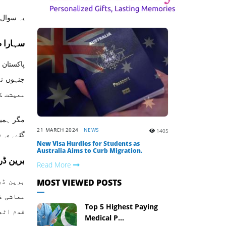
یہ سوال 
سہارا ض
پاکستان 
معیشت ک
مگر ہمیں
21 MARCH 2024
NEWS
1405
گئے۔ یہ س
New Visa Hurdles for Students as
Australia Aims to Curb Migration.
برین ڈر
Read More
برین ڈر
MOST VIEWED POSTS
معاشی غ
Top 5 Highest Paying
قدم اٹھ
Medical P...