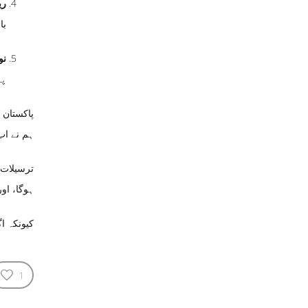
ری
با
نو
پا
پاکستان 
ہم نے اب
ترسیلات 
ہوگا، اور
کیونکہ ا
1