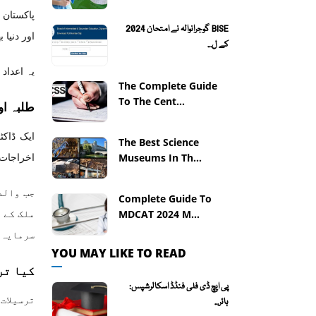
BISE گوجرانوالہ نے امتحان 2024
اور دنیا بھر میں چھٹے ن
کے ل...
یہ اعداد
The Complete Guide
To The Cent...
طلبہ او
The Best Science
اخراجات میں 250 ملین ڈالر کا نقصان بنتا ہے — اور اس میں تحقیق، ادارہ
Museums In Th...
جب والد
Complete Guide To
ملک کے 
MDCAT 2024 M...
سرمایہ 
YOU MAY LIKE TO READ
کیا تر
پی ایچ ڈی فلی فنڈڈ اسکالرشپس:
ترسیلات
ہائر...