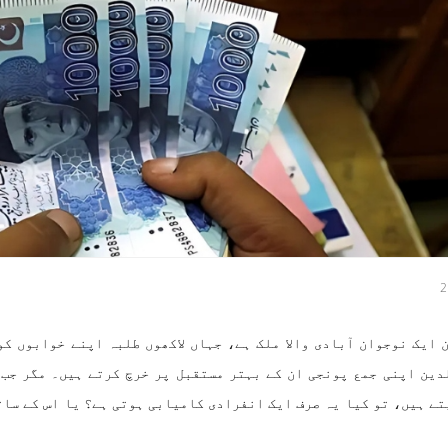
 ایک نوجوان آبادی والا ملک ہے، جہاں لاکھوں طلبہ اپنے خوابوں کو
دین اپنی جمع پونجی ان کے بہتر مستقبل پر خرچ کرتے ہیں۔ مگر جب و
تے ہیں، تو کیا یہ صرف ایک انفرادی کامیابی ہوتی ہے؟ یا اس کے سات