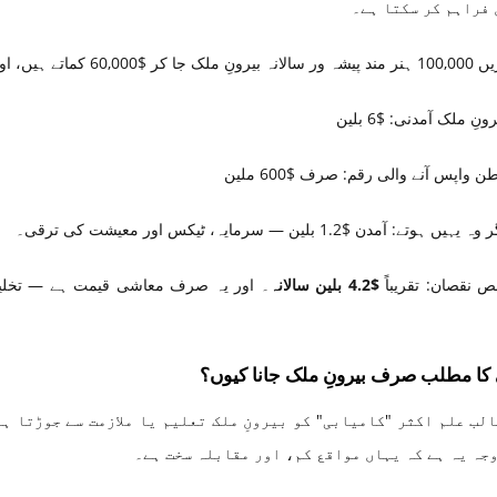
 فراہم کر سکتا ہے۔
 ایک صرف $6,000 وطن بھیجتا ہے، تو:
رونِ ملک آمدنی: $6 بلین
ن واپس آنے والی رقم: صرف $600 ملین
وہ یہیں ہوتے: آمدن $1.2 بلین — سرمایہ، ٹیکس اور معیشت کی ترقی۔
ص نقصان: تقریباً
$4.2 بلین سالانہ
۔ اور یہ صرف معاشی قیمت ہے — تخلی
 کا مطلب صرف بیرونِ ملک جانا کیوں؟
الب علم اکثر "کامیابی" کو بیرونِ ملک تعلیم یا ملازمت سے جوڑتا ہ
وجہ یہ ہے کہ یہاں مواقع کم، اور مقابلہ سخت ہے۔