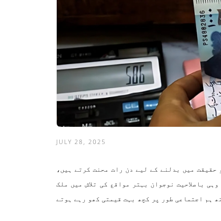
JULY 28, 2025
 حقیقت میں بدلنے کے لیے دن رات محنت کرتے ہیں،
ہی باصلاحیت نوجوان بہتر مواقع کی تلاش میں ملک
ھ ہم اجتماعی طور پر کچھ بہت قیمتی کھو رہے ہوتے