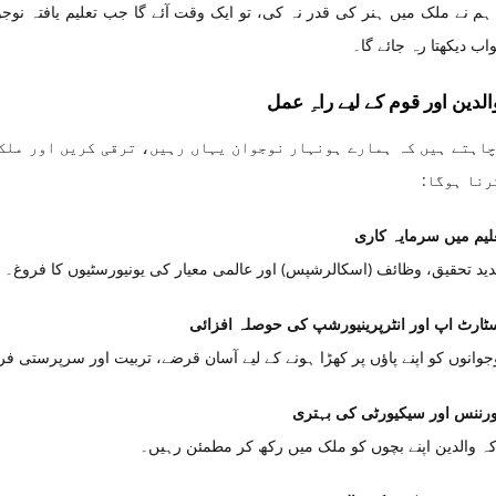
ہم نے ملک میں ہنر کی قدر نہ کی، تو ایک وقت آئے گا جب تعلیم یافتہ نو
 دیکھتا رہ جائے گا۔
الدین اور قوم کے لیے راہِ عمل
چاہتے ہیں کہ ہمارے ہونہار نوجوان یہاں رہیں، ترقی کریں اور ملک 
رنا ہوگا:
لیم میں سرمایہ کاری
ید تحقیق، وظائف (اسکالرشپس) اور عالمی معیار کی یونیورسٹیوں کا فروغ۔
ٹارٹ اپ اور انٹرپرینیورشپ کی حوصلہ افزائی
جوانوں کو اپنے پاؤں پر کھڑا ہونے کے لیے آسان قرضے، تربیت اور سرپرستی فر
رننس اور سیکیورٹی کی بہتری
کہ والدین اپنے بچوں کو ملک میں رکھ کر مطمئن رہیں۔