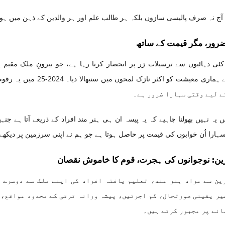
آج نہ صرف پالیسی سازوں بلکہ ہر طالب علم اور ہر والدین کے ذہن میں ہون
رور، مگر قیمت کے ساتھ
کئی دہائیوں سے ترسیلات زر پر انحصار کرتا رہا ہے، جو بیرونِ ملک مقیم
ے لیے وقتی سہارا ضرور ہے۔
 یہ نہیں بھولنا چاہیے کہ یہ پیسہ ان ہی ہنر مند افراد کے ذریعے آتا ہے جن
ہارا اُن خوابوں کی قیمت پر حاصل ہوتا ہے جو ہم نے اپنی سرزمین پر دیکھے تھے
ین: نوجوانوں کی ہجرت، قوم کا خاموش نقصان
ین سے مراد ہنر مند، تعلیم یافتہ افراد کی اپنے ملک سے دوسرے 
یر یقینی صورتحال، کم اجرتیں، پیشہ ورانہ ترقی کے محدود مواقع، 
انے پر مجبور کرتے ہیں۔