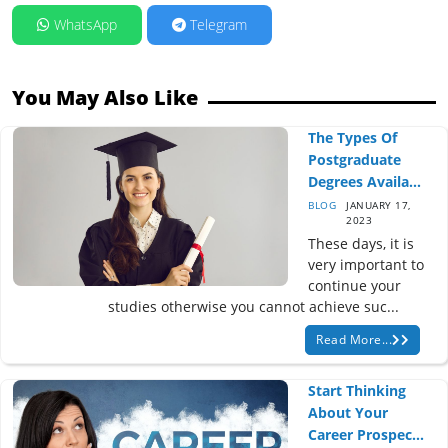
WhatsApp
Telegram
You May Also Like
The Types Of
Postgraduate
Degrees Availa...
BLOG
JANUARY 17,
2023
These days, it is
very important to
continue your
studies otherwise you cannot achieve suc...
Read More...
Start Thinking
About Your
Career Prospec...