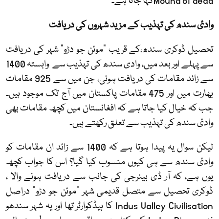
Mound of dead
کہا جاتا ہے۔
وادئ سندھ کی تہذیب کے مزید شہروں کی دریافت
تحصیل ڈوکری سندھ،کے قریب "موئن جو دڑو" شہر کی دریافت
سے پہلے اور بعد میں، وادی سندھ کی تہذیب سے وابستہ 1400
سے زائد مقامات کی دریافت ہوئی، جن میں سے 925 مقامات
بھارت میں اور 475 مقامات پاکستان میں آج تک موجود ہیں۔
جب کہ خیال کیا جاتا ہے کہ افغانستان میں کچھ مقامات بھی
وادئ سندھ کی تہذیب سے تعلق رکھتے ہیں۔
لیکن سوال یہ پیدا ہوتا ہے کہ 1400 سے زائد ان مقامات کو
وادئ سندھ سے ہی کیوں منسوب کیا گیا؟ اس کا جواب کچھ
یوں ہے، کہ آر ڈی بینرجی کی جانب سے دریافت ہونے والا ،
ڈوکری تحصیل سے متصل قدیمی شہر "موئن جو دڑو" دراصل
Indus Valley Civilisation
کا ہیڈکوارٹر تھا اور یہ شہر سندھو