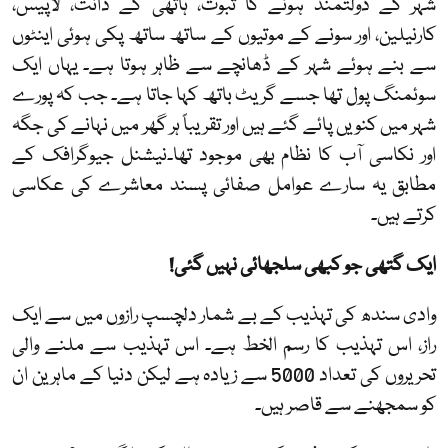
شہر کے دولتمند ہونے کا ثبوت، ہاتھی کے دانت، لاپیس،
کارنیلین، اور سونے کے موتیوں کے ساتھ ساتھ پکی ہوئی اینٹوں
سے بنے ہوئے شہر کے ڈھانچے سے ظاہر ہوتا ہے۔ یہاں ایک
سوئمنگ پول تھا جسے گریٹ باتھ کہا جاتا ہے۔ جب کہ پورے
شہر میں کنویں پائے گئے ہیں اور تقریباً ہر گھر میں نہانے کی جگہ
اور نکاسی آب کا نظام بھی موجود تھا۔نیشنل جیوگرافک کے
مطابق یہ سارے عوامل صفائی پسند معاشرے کی عکاسی
کرتے ہیں۔
ایک گتھی جو کبھی سلجھائی نہیں گئی!
وادی سندھ کی تہذیب کے بے شمار دلچسپ رازوں میں سے ایک
راز، اس تہذیب کا رسم الخط ہے۔ اس تہذیب سے ملنے والی
تحریروں کی تعداد 5000 سے زیادہ ہے لیکن دنیا کے ماہرین ان
کو سمجھنے سے قاصر ہیں۔