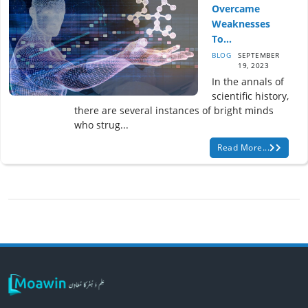
Overcame
Weaknesses
To...
BLOG
SEPTEMBER
19, 2023
In the annals of
scientific history,
there are several instances of bright minds
who strug...
Read More...