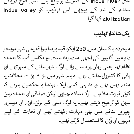
ندی
Indus River
کے کنارے پر واقع ہے۔ اسی طرح دریائے
سندھ کے نام کے پیچھے اس تہذیب کو
Indus valley
civilization
کہا گیا۔
ایک شاندار تہذیب
موجودہ پاکستان میں، 250 ایکڑ رقبہ پر بنا ہوا قدیمی شہر موہنجو
دڑو میں گلیوں کی اچھی منصوبہ بندی اور نکاسی آب کا عمدہ
نظام تھا، یعنی یہاں پر بسنے والے لوگ شہر بنانے کے ماہر تھے اور
پانی کا کنٹرول جانتے تھے۔ تاہم، شہر میں بڑے بڑے محلات یا
مندر نہیں تھے اور نہ ہی کسی ایک رہنما یا حکمران ہونے کا
کوئی ثبوت ملا ہے۔ لوگ سادہ چیزوں لیکن صفائی اور عمدہ رہن
سہن کو ترجیح دیتے تھے۔ یہ لوگ مٹی کے برتن، اوزار اور دوسری
چیزیں بنانے میں بھی مہارت رکھتے تھے اور تجارت کے لیے
مُہروں اور وَزن کا استعمال کرتے تھے۔