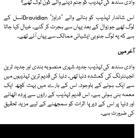
وادی سندھ کی تہذیب کو جنم دینے والے کون لوگ تھے؟
اس شاندار تہذیب کو بنانے والے "دراوڑ"
Dravidian
نسل کے
لوگ تھے جو زوال کے بعد یہاں سے ہجرت کر گئے۔ خیال کیا جاتا
ہے کہ یہ لوگ جنوبی ایشیائی ممالک سے یہاں آئے تھے۔
آخر میں
وادی سندھ کی تہذیب جدید شہری منصوبہ بندی اور جدید ترین
انجینئرنگ کی گمشدہ دنیا تھی۔ دنیا کی قدیم ترین تہذیبوں میں
سے ایک ہونے کے باوجود، اس کے بارے میں بہت کچھ ایک
معمہ بنی ہوئی ہے۔ اس قدیم تہذیب کے رازوں سے پردہ اٹھانے
اور دنیا پر اس کے دیرپا اثرات کو سمجھنے کے لیے مزید تحقیق
کی ضرورت ہے۔