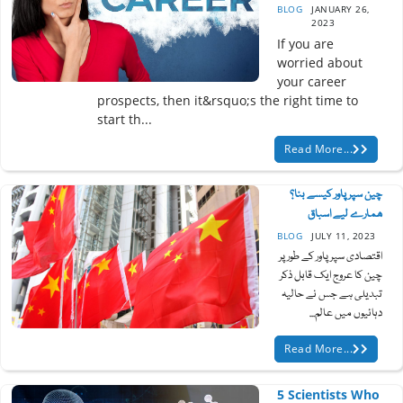
BLOG
JANUARY 26,
2023
If you are
worried about
your career
prospects, then it&rsquo;s the right time to
start th...
Read More...
چین سپر پاور کیسے بنا؟
ھمارے لیے اسباق
BLOG
JULY 11, 2023
اقتصادی سپر پاور کے طور پر
چین کا عروج ایک قابل ذکر
تبدیلی ہے جس نے حالیہ
دہائیوں میں عالم...
Read More...
5 Scientists Who