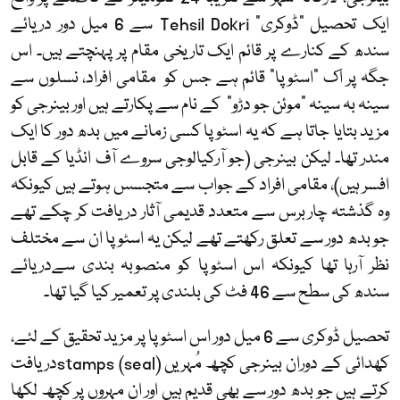
ایک تحصیل "ڈوکری"
Tehsil Dokri
سے 6 میل دور دریائے
سندھ کے کنارے پر قائم ایک تاریخی مقام پر پہنچتے ہیں۔ اس
جگہ پر اک "اسٹوپا" قائم ہے جس کو مقامی افراد، نسلوں سے
سینہ بہ سینہ "موئن جو دڑو" کے نام سے پکارتے ہیں اور بینرجی کو
مزید بتایا جاتا ہے کہ یہ اسٹوپا کسی زمانے میں بدھ دور کا ایک
مندر تھا۔ لیکن بینرجی (جو آرکیالوجی سروے آف انڈیا کے قابل
افسر ہیں)، مقامی افراد کے جواب سے متجسس ہوتے ہیں کیونکہ
وہ گذشتہ چار برس سے متعدد قدیمی آثار دریافت کر چکے تھے
جو بدھ دور سے تعلق رکھتے تھے لیکن یہ اسٹوپا ان سے مختلف
نظر آرہا تھا کیونکہ اس اسٹوپا کو منصوبہ بندی سےدریائے
سندھ کی سطح سے 46 فٹ کی بلندی پر تعمیر کیا گیا تھا۔
تحصیل ڈوکری سے 6 میل دور اس اسٹوپا پر مزید تحقیق کے لئے،
کھدائی کے دوران بینرجی کچھ مُہریں
stamps (seal)
دریافت
کرتے ہیں جو بدھ دور سے بھی قدیم ہیں اور ان مہروں پر کچھ لکھا