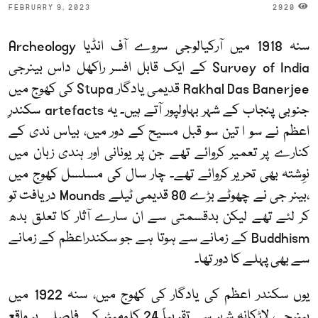
FEBRUARY 9, 2023
2920
سنہ 1918 میں آرکیالوجی سروے آف انڈیا
Archeology
Survey of India
کے ایک قابل افسر راکھل داس بینرجی
Rakhal Das Banerjee
قدیمی یادگار
Stupa
کی کھوج میں
جنوبی پنجاب کے شہر بہاولپور آتے ہیں۔ یہ
artefacts
سکندرِ
اعظم نے سو ا تین سو قبل مسیح کے دور میں، بیاس ندی کے
کنارے پر تعمیر کروائے تھے جن پر یونانی اور ہندی زبان میں
نوِشتہ بھی تحریر کروائے تھے۔ چار سال کی مسلسل کھوج میں
،بینر جی نے چھوٹے بڑے 80 قدیمی ٹیلے
Mounds
دریافت تو
کر لئے تھے لیکن بدقسمتی سے ان سارے آثار کا تعلق بدھ
Buddhism
کے زمانے سے ہوتا ہے جو سکندراعظم کے زمانے
سے بھی پہلے کا دور تھا۔
یوں سکندر اعظم کی یادگار کی کھوج میں، سنہ 1922 میں
بینرجی، لاڑکانہ شہر سے تقریباً 24 کلومیٹر کے فاصلے پر واقع