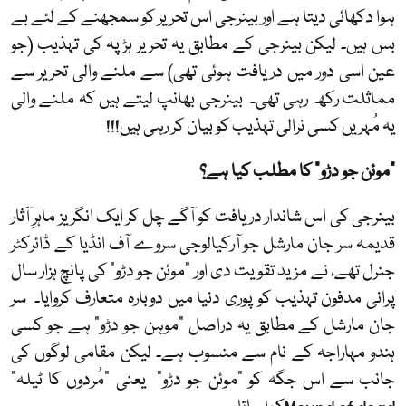
ہوا دکھائی دیتا ہے اور بینرجی اس تحریر کو سمجھنے کے لئے بے
بس ہیں۔ لیکن بینرجی کے مطابق یہ تحریر ہڑپہ کی تہذیب (جو
عین اسی دور میں دریافت ہوئی تھی) سے ملنے والی تحریر سے
مماثلت رکھ رہی تھی۔ بینرجی بھانپ لیتے ہیں کہ ملنے والی
یہ مُہریں کسی نرالی تہذیب کو بیان کر رہی ہیں!!!
"موئن جو دڑو" کا مطلب کیا ہے؟
بینرجی کی اس شاندار دریافت کو آگے چل کر ایک انگریز ماہرِ آثار
قدیمہ سر جان مارشل جو آرکیالوجی سروے آف انڈیا کے ڈائرکٹر
جنرل تھے، نے مزید تقویت دی اور "موئن جو دڑو" کی پانچ ہزار سال
پرانی مدفون تہذیب کو پوری دنیا میں دوبارہ متعارف کروایا۔ سر
جان مارشل کے مطابق یہ دراصل "موہن جو دڑو" ہے جو کسی
ہندو مہاراجہ کے نام سے منسوب ہے۔ لیکن مقامی لوگوں کی
جانب سے اس جگہ کو "موئن جو دڑو" یعنی "مُردوں کا ٹیلہ"