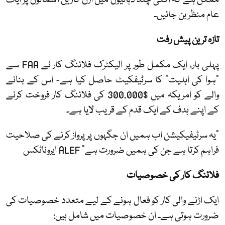
ممکن ہے کہ اگلی چند دہائیوں میں اڑن کاریں آسمانوں پر ایک
عام منظر بن جائیں۔
تازہ ترین پیش رفت
پہلی بار، ایک مکمل طور پر الیکٹرک فلائنگ کار نے FAA سے
"ہوا کی اہلیت" کا سرٹیفکیٹ حاصل کیا ہے- اس کے بنانے
والے کو امریکہ میں $300,000 کی فلائنگ کار فروخت کرنے
کے اپنے ہدف کے ایک قدم کے قریب لایا ہے۔
"یہ سرٹیفیکیشن اب ہمیں ان جگہوں پر پرواز کرنے کی صلاحیت
فراہم کرتا ہے جن کی ہمیں ضرورت ہے" ALEF ایروناٹکس
فلائنگ کار کی خصوصیات
ایک اڑنے والی کار کو فعال ہونے کے لیے متعدد خصوصیات کی
ضرورت ہوتی ہے۔ ان خصوصیات میں شامل ہیں: