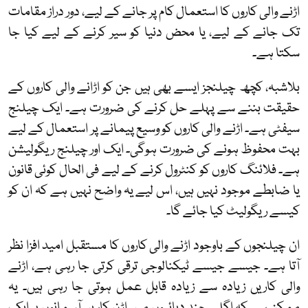
اڑنے والی کاروں کا استعمال کام پر جانے کے لیے، دور دراز مقامات
تک جانے کے لیے، یا محض دنیا کو سیر کرنے کے لیے کیا جا
سکتا ہے۔
بلاشبہ، کچھ چیلنجز ایسے بھی ہیں جن کو اڑانے والی کاروں کے
حقیقت بننے سے پہلے حل کرنے کی ضرورت ہے۔ ایک چیلنج
سیفٹی ہے۔ اڑنے والی کاروں کو وسیع پیمانے پر استعمال کے لیے
بہت محفوظ ہونے کی ضرورت ہوگی۔ ایک اور چیلنج ریگولیشن
ہے۔ فلائنگ کاروں کو کنٹرول کرنے کے لیے فی الحال کوئی قانون
یا ضابطے موجود نہیں ہیں، اس لیے یہ واضح نہیں ہے کہ ان کو
کیسے ریگولیٹ کیا جائے گا۔
ان چیلنجوں کے باوجود اڑنے والی کاروں کا مستقبل امید افزا نظر
آتا ہے۔ جیسے جیسے ٹیکنالوجی ترقی کرتی جا رہی ہے، اڑنے
والی کاریں زیادہ سے زیادہ قابل عمل ہوتی جا رہی ہیں۔ یہ