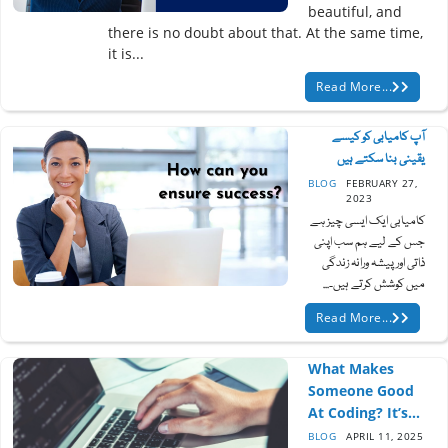
beautiful, and
there is no doubt about that. At the same time,
it is...
Read More...
آپ کامیابی کو کیسے
یقینی بنا سکتے ہیں
BLOG
FEBRUARY 27,
2023
کامیابی ایک ایسی چیز ہے
جس کے لیے ہم سب اپنی
ذاتی اور پیشہ ورانہ زندگی
میں کوشش کرتے ہیں۔...
Read More...
What Makes
Someone Good
At Coding? It’s...
BLOG
APRIL 11, 2025