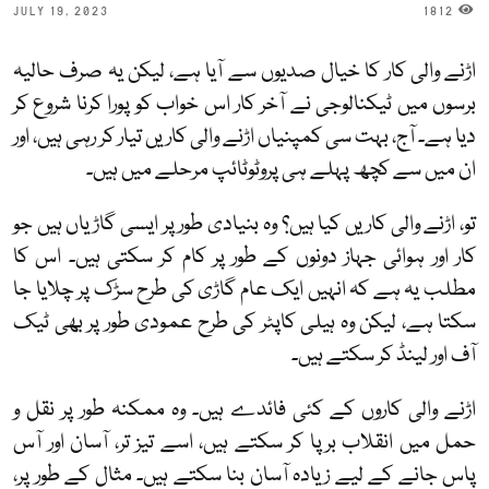
JULY 19, 2023
1812
اڑنے والی کار کا خیال صدیوں سے آیا ہے، لیکن یہ صرف حالیہ
برسوں میں ٹیکنالوجی نے آخر کار اس خواب کو پورا کرنا شروع کر
دیا ہے۔ آج، بہت سی کمپنیاں اڑنے والی کاریں تیار کر رہی ہیں، اور
ان میں سے کچھ پہلے ہی پروٹوٹائپ مرحلے میں ہیں۔
تو، اڑنے والی کاریں کیا ہیں؟ وہ بنیادی طور پر ایسی گاڑیاں ہیں جو
کار اور ہوائی جہاز دونوں کے طور پر کام کر سکتی ہیں۔ اس کا
مطلب یہ ہے کہ انہیں ایک عام گاڑی کی طرح سڑک پر چلایا جا
سکتا ہے، لیکن وہ ہیلی کاپٹر کی طرح عمودی طور پر بھی ٹیک
آف اور لینڈ کر سکتے ہیں۔
اڑنے والی کاروں کے کئی فائدے ہیں۔ وہ ممکنہ طور پر نقل و
حمل میں انقلاب برپا کر سکتے ہیں، اسے تیز تر، آسان اور آس
پاس جانے کے لیے زیادہ آسان بنا سکتے ہیں۔ مثال کے طور پر،