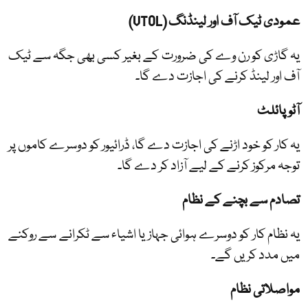
عمودی ٹیک آف اور لینڈنگ (VTOL)
یہ گاڑی کو رن وے کی ضرورت کے بغیر کسی بھی جگہ سے ٹیک
آف اور لینڈ کرنے کی اجازت دے گا۔
آٹو پائلٹ
یہ کار کو خود اڑنے کی اجازت دے گا، ڈرائیور کو دوسرے کاموں پر
توجہ مرکوز کرنے کے لیے آزاد کر دے گا۔
تصادم سے بچنے کے نظام
یہ نظام کار کو دوسرے ہوائی جہاز یا اشیاء سے ٹکرانے سے روکنے
میں مدد کریں گے۔
مواصلاتی نظام