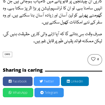
کاریں ان چیلنجوں پر قابو پانے میں کامیاب ہوجاتی ہیں جن کا
انہیں سامنا ہے، تو ان کا ٹرانسپورٹیشن پر بڑا اثر پڑ سکتا ہے۔ وہ
گھومنے پھرنے کو تیز، آسان اور زیادہ آسان بنا سکتے ہیں، اور وہ
سفر کے نئے امکانات کھول سکتے ہیں۔
صرف وقت ہی بتائے گا کہ آیا اڑنے والی کاریں حقیقت بنیں گی،
لیکن ممکنہ فوائد یقینی طور پر قابل غور ہیں۔
CARS
0
Sharing is caring
Facebook
Twitter
Linkedin
WhatsApp
Telegram