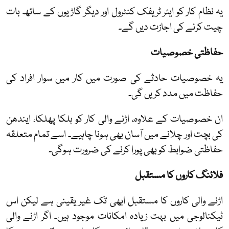
یہ نظام کار کو ایئر ٹریفک کنٹرول اور دیگر گاڑیوں کے ساتھ بات
چیت کرنے کی اجازت دیں گے۔
حفاظتی خصوصیات
یہ خصوصیات حادثے کی صورت میں کار میں سوار افراد کی
حفاظت میں مدد کریں گی۔
ان خصوصیات کے علاوہ، اڑنے والی کار کو ہلکا پھلکا، ایندھن
کی بچت اور چلانے میں آسان بھی ہونا چاہیے۔ اسے تمام متعلقہ
حفاظتی ضوابط کو بھی پورا کرنے کی ضرورت ہوگی۔
فلائنگ کاروں کا مستقبل
اڑنے والی کاروں کا مستقبل ابھی تک غیر یقینی ہے لیکن اس
ٹیکنالوجی میں بہت زیادہ امکانات موجود ہیں۔ اگر اڑنے والی