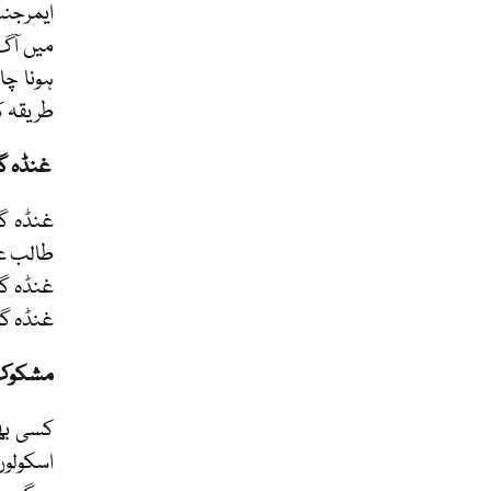
ایمرجنس
میں آگ،
ہونا چ
طریقہ ک
غنڈہ گ
غنڈہ گر
طالب عل
غنڈہ گر
غنڈہ گر
مشکوک س
کسی بھ
اسکولوں