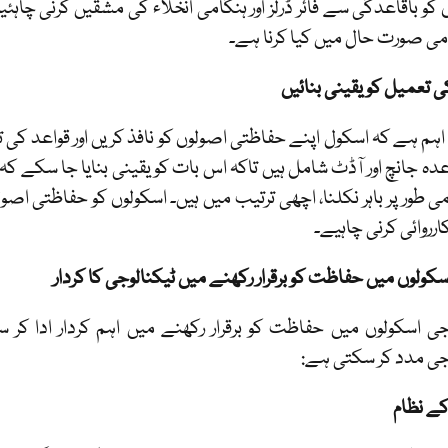
 کو باقاعدگی سے فائر ڈرلز اور ہنگامی انخلاء کی مشقیں کرنی چاہئیں
می صورت حال میں کیا کرنا ہے۔
ی تعمیل کو یقینی بنائیں
اہم ہے کہ اسکول اپنے حفاظتی اصولوں کو نافذ کریں اور قواعد کی
عدہ جانچ اور آڈٹ شامل ہیں تاکہ اس بات کو یقینی بنایا جا سکے 
امی طور پر باہر نکلنا، اچھی ترتیب میں ہیں۔ اسکولوں کو حفاظتی ا
ارروائی کرنی چاہیے۔
سکولوں میں حفاظت کو برقرار رکھنے میں ٹیکنالوجی کا کردار
جی اسکولوں میں حفاظت کو برقرار رکھنے میں اہم کردار ادا 
جی مدد کر سکتی ہے:
کے نظام