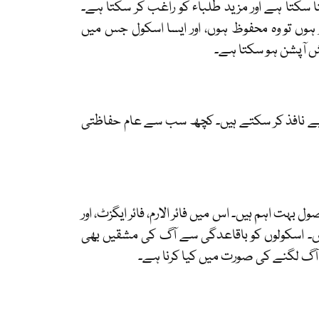
ا سکتا ہے اور مزید طلباء کو راغب کر سکتا ہے۔
 ہوں تو وہ محفوظ ہوں، اور ایسا اسکول جس میں
ش آپشن ہو سکتا ہے۔
یے نافذ کر سکتے ہیں۔ کچھ سب سے عام حفاظتی
ت اہم ہیں۔ اس میں فائر الارم، فائر ایگزٹ، اور
۔ اسکولوں کو باقاعدگی سے آگ کی مشقیں بھی
کہ آگ لگنے کی صورت میں کیا کرنا ہے۔