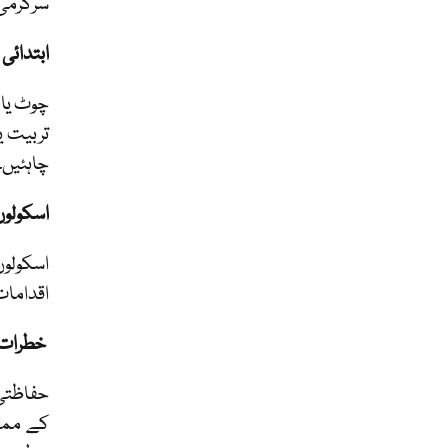
سرگرمی
ابتدائی 
چوٹ یا 
تربیت ی
چاہئیں۔
اسکولوں
اسکولوں
اقدامات
خطرات ک
حفاظتی 
کے ممکن