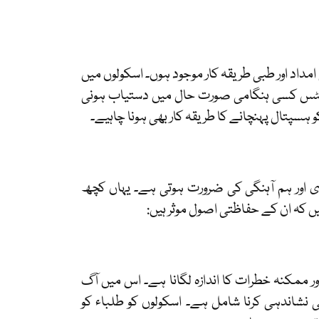
مداد اور طبی طریقہ کار موجود ہوں۔ اسکولوں میں
 کٹس کسی ہنگامی صورت حال میں دستیاب ہونی
 ہسپتال پہنچانے کا طریقہ کار بھی ہونا چاہیے۔
ی اور ہم آہنگی کی ضرورت ہوتی ہے۔ یہاں کچھ
ں کہ ان کے حفاظتی اصول موثر ہیں:
ر ممکنہ خطرات کا اندازہ لگانا ہے۔ اس میں آگ
 نشاندہی کرنا شامل ہے۔ اسکولوں کو طلباء کو