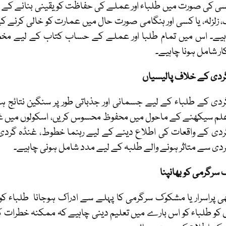
ی کی صورت میں طلباء اور عملے کی حفاظت کو یقینی بنانے کے لیے
 زلزلہ، یا کسی اور ہنگامی صورت حال میں عمارت کو خالی کرنے ک
اہیے۔ اس میں تمام طلبا اور عملے کے حساب کتاب کے لیے مخص
ار شامل ہونا چاہیے۔
ردی کے خلاف پالیسیاں
دی کے طلباء کے لیے جسمانی اور جذباتی طور پر سنگین نتائج ہ
م سیکھنے کے ماحول میں محفوظ محسوس کریں، اسکولوں میں غنڈ
دی کے واقعات کی اطلاع دینے کے لیے رہنما خطوط، غنڈہ گردی ک
دی سے متاثر ہونے والے طلبہ کے لیے مدد شامل ہونی چاہیے۔
رگرمی کو بھانپنا
ی پراسرار یا مشکوک سرگرمی کا پہلے سے ادراک ہوجانا طلباء
 کو طلباء کو اس بارے میں تعلیم دینی چاہیے کہ ممکنہ خطرا