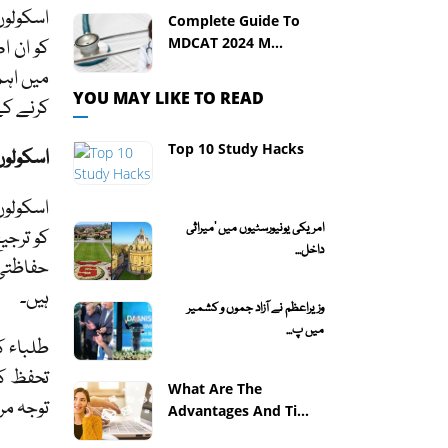
اسکولوں
Complete Guide To
MDCAT 2024 M...
کو ان ا
میں اہم
YOU MAY LIKE TO READ
کرنے کے
Top 10 Study Hacks
اسکولو
اسکولوں
امریکی یونیورسٹیوں میں 'میراثی
کو ترجی
داخل...
حفاظتی 
ہیں۔
وزیراعظم نے آزاد جموں و کشمیر
میں پ...
طلباء ک
تحفظ کا
What Are The
توجہ مر
Advantages And Ti...