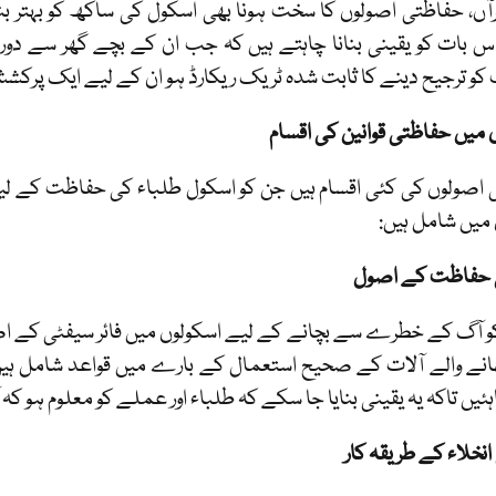
رآں، حفاظتی اصولوں کا سخت ہونا بھی اسکول کی ساکھ کو بہتر بن
اس بات کو یقینی بنانا چاہتے ہیں کہ جب ان کے بچے گھر سے دور
و ترجیح دینے کا ثابت شدہ ٹریک ریکارڈ ہو ان کے لیے ایک پرکش
 میں حفاظتی قوانین کی اقسام
اصولوں کی کئی اقسام ہیں جن کو اسکول طلباء کی حفاظت کے ل
میں شامل ہیں:
 حفاظت کے اصول
و آگ کے خطرے سے بچانے کے لیے اسکولوں میں فائر سیفٹی کے اصول بہ
نے والے آلات کے صحیح استعمال کے بارے میں قواعد شامل ہیں
ہئیں تاکہ یہ یقینی بنایا جا سکے کہ طلباء اور عملے کو معلوم ہو 
انخلاء کے طریقہ کار