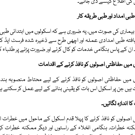
 کی اطلاع کیسے دی جائے۔
طبی امداد اور طبی طریقہ کار
بیماری کی صورت میں، یہ ضروری ہے کہ اسکولوں میں ابتدائی طبی ا
افتہ طبی امدادی عملہ اور اچھی طرح سے ذخیرہ شدہ فرسٹ ایڈ
 ان کے پاس ہنگامی خدمات کو کال کرنے اور ضرورت پڑنے پر طلباء کو
 میں حفاظتی اصولوں کو نافذ کرنے کے اقدامات
 میں حفاظتی اصولوں کو نافذ کرنے کے لیے محتاط منصوبہ بند
 ہیں جن پر اسکول اس بات کو یقینی بنانے کے لیے عمل کر سکتے ہی
ا اندازہ لگائیں۔
اصولوں کو نافذ کرنے کا پہلا قدم اسکول کے ماحول میں خطرات او
ہ خطرات، ہنگامی انخلاء کے راستوں اور دیگر ممکنہ خطرات کی