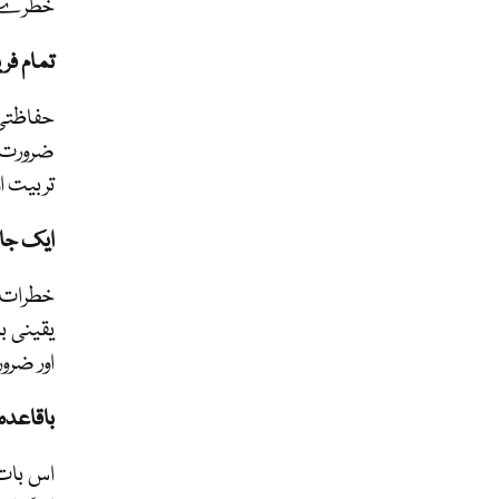
خطرے کی
تمام فر
حفاظتی
ضرورت ہ
تربیت ا
ایک جام
خطرات ک
یقینی ب
اور ضرو
باقاعدہ
اس بات 