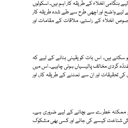
 ہنگامی انخلاء کے طریقہ کار اہم ہیں۔ اسکولوں
ے لیے واضح اور اچھی طرح سے طے شدہ طریقہ کار
وص انخلاء کے راستے، ملاقات کے مقامات اور
و سکتے ہیں۔ اس بات کو یقینی بنانے کے لیے کہ
ہ گردی مخالف پالیسیاں ہونی چاہیے۔ اس میں
ی تحقیقات اور ان سے نمٹنے کے طریقہ کار، اور
 کو ممکنہ خطرے سے بچانے کے لیے ضروری ہے۔
ت کی شناخت کیسے کی جائے اور کسی بھی مشکوک