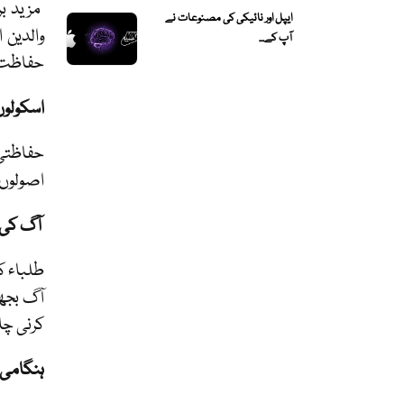
مزید ب
ایپل اور نائیکی کی مصنوعات نے
والدین 
آپ کے...
حفاظت ک
اسکولوں
حفاظتی 
اصولوں 
آگ کی
طلباء ک
آگ بجھا
کرنی چا
ہنگامی 