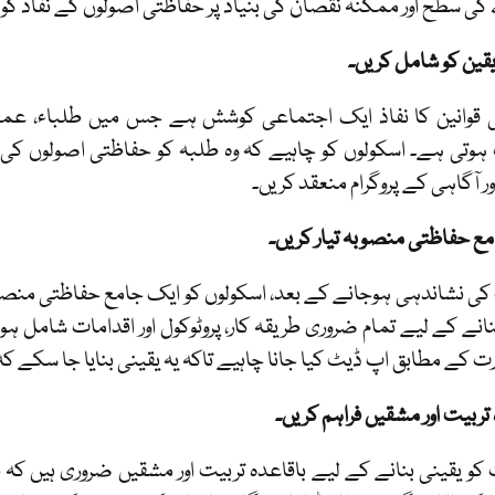
 سطح اور ممکنہ نقصان کی بنیاد پر حفاظتی اصولوں کے نفاذ کو 
یقین کو شامل کریں۔
 قوانین کا نفاذ ایک اجتماعی کوشش ہے جس میں طلباء، عمل
وتی ہے۔ اسکولوں کو چاہیے کہ وہ طلبہ کو حفاظتی اصولوں کی ت
ور آگاہی کے پروگرام منعقد کریں۔
ع حفاظتی منصوبہ تیار کریں۔
ی نشاندہی ہوجانے کے بعد، اسکولوں کو ایک جامع حفاظتی منصوب
نانے کے لیے تمام ضروری طریقہ کار، پروٹوکول اور اقدامات شامل ہو
رت کے مطابق اپ ڈیٹ کیا جانا چاہیے تاکہ یہ یقینی بنایا جا سکے کہ 
 تربیت اور مشقیں فراہم کریں۔
کو یقینی بنانے کے لیے باقاعدہ تربیت اور مشقیں ضروری ہیں کہ 