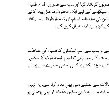
وں کو نافذ کرنا اور سب سے ضروری اقدام طلباء
یں سیکھنے کے لیے ایک محفوظ ماحول پیدا کرنے
ین کی مختلف اقسام، ان کو مؤثر طریقے سے نافذ
ے کردار پر تبادلہ خیال کریں گے۔
لے اور سب سے اہم، اسکولوں کو طلباء کی حفاظت
خوف کے بغیر اپنی تعلیم پر توجہ مرکوز کر سکیں۔
لگنے، چوٹ لگنے یا کسی اجنبی خطرے سے بچاتے
الات سے نمٹنے میں بھی مدد کرتا ہے۔ یہ انہیں
رتا ہے۔ یہ ذہنی سکون طلباء کو اپنی پڑھائی پر