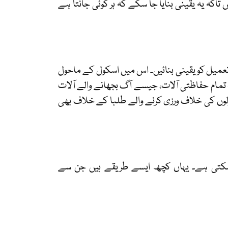
 تاکہ یہ یقینی بنایا جا سکے کہ ہر کوئی جانتا ہے
 تعمیل کو یقینی بنائیں۔ اس میں اسکول کے ماحول
کہ تمام حفاظتی آلات، جیسے آگ بجھانے والے آلات
صولوں کی خلاف ورزی کرنے والے طلبا کے خلاف بھی
کر سکتی ہے۔ یہاں کچھ ایسے طریقے ہیں جن سے