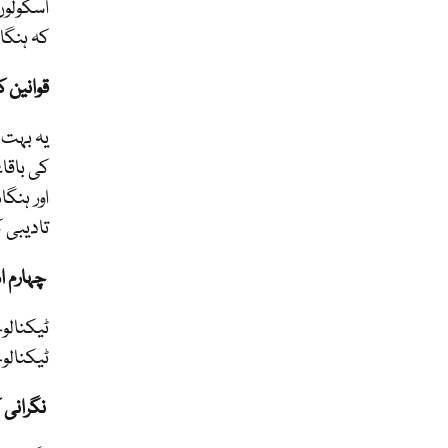
اسکولوں
کہ ہنگا
قوانین ک
یہ بہت 
کی باقا
اور ہنگ
تادیبی ک
چہارم ا
ٹیکنالو
ٹیکنالو
نگرانی 